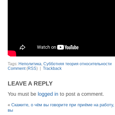
Tags:
Неполитика
,
Субботняя теория относительности
Comment
(
RSS
) |
Trackback
LEAVE A REPLY
You must be
logged in
to post a comment.
«
Скажите, о чём вы говорите при приёме на работу, 
вы