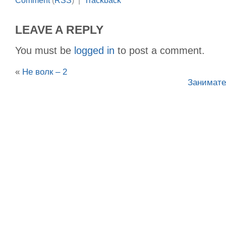
Comment
(
RSS
) |
Trackback
LEAVE A REPLY
You must be
logged in
to post a comment.
«
Не волк – 2
Занимате