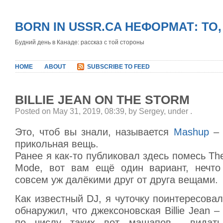
BORN IN USSR.CA НЕФОРМАТ: ТО
Будний день в Канаде: рассказ с той стороны
HOME
ABOUT
SUBSCRIBE TO FEED
BILLIE JEAN ON THE STORM
Posted on May 31, 2019, 08:39, by Sergey, under
.
Это, чтоб вы знали, называется
Mashup
– 
прикольная вещь.
Ранее я как-то публиковал здесь помесь Th
Mode, вот вам ещё один вариант, нечто
совсем уж далёкими друг от друга вещами.
Как известный DJ, я чуточку поинтересовал
обнаружил, что джексоновская Billie Jean –
по числу таких вот машапов… видать