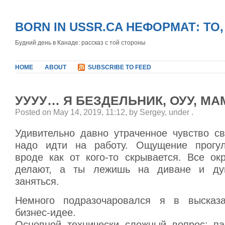
BORN IN USSR.CA НЕФОРМАТ: ТО
Будний день в Канаде: рассказ с той стороны
HOME
ABOUT
SUBSCRIBE TO FEED
УУУУ… Я БЕЗДЕЛЬНИК, ОУУ, М
Posted on May 14, 2019, 11:12, by Sergey, under
.
Удивительно давно утраченное чувство св
надо идти на работу. Ощущение прогул
вроде как от кого-то скрывается. Все ок
делают, а ты лежишь на диване и ду
заняться.
Немного подразочаровался я в высказа
бизнес-идее.
Основной технически сложный вопрос: па