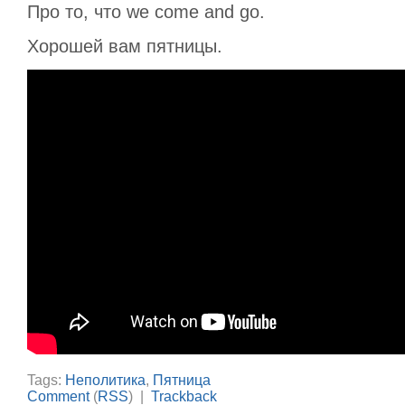
Про то, что we come and go.
Хорошей вам пятницы.
Tags:
Неполитика
,
Пятница
Comment
(
RSS
) |
Trackback