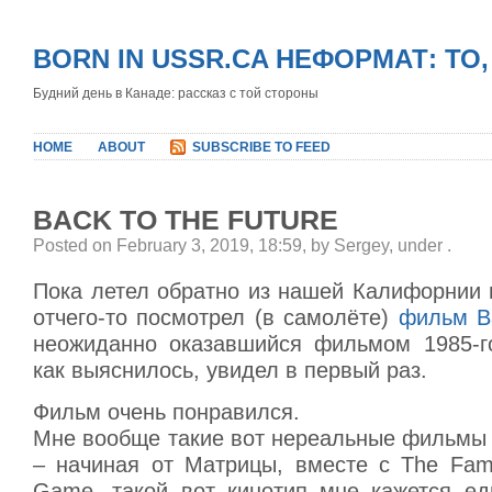
BORN IN USSR.CA НЕФОРМАТ: ТО
Будний день в Канаде: рассказ с той стороны
HOME
ABOUT
SUBSCRIBE TO FEED
BACK TO THE FUTURE
Posted on February 3, 2019, 18:59, by Sergey, under
.
Пока летел обратно из нашей Калифорнии 
отчего-то посмотрел (в самолёте)
фильм Ba
неожиданно оказавшийся фильмом 1985-го
как выяснилось, увидел в первый раз.
Фильм очень понравился.
Мне вообще такие вот нереальные фильмы 
– начиная от Матрицы, вместе с The Fam
Game, такой вот кинотип мне кажется ед