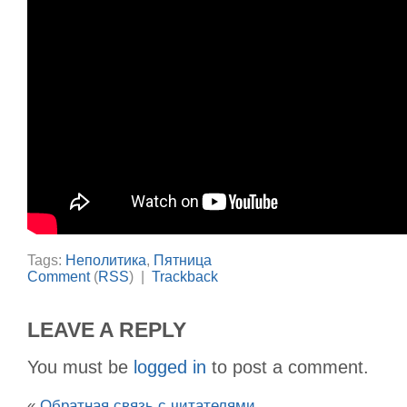
Tags:
Неполитика
,
Пятница
Comment
(
RSS
) |
Trackback
LEAVE A REPLY
You must be
logged in
to post a comment.
«
Обратная связь с читателями