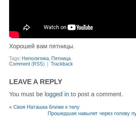
Хорошей вам пятницы.
Tags:
Неполитика
,
Пятница
Comment
(
RSS
) |
Trackback
LEAVE A REPLY
You must be
logged in
to post a comment.
«
Своя Наташка ближе к телу
Прошедшая навылет через голову пу