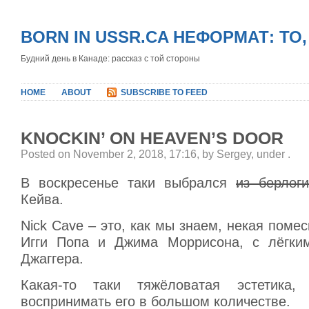
BORN IN USSR.CA НЕФОРМАТ: ТО
Будний день в Канаде: рассказ с той стороны
HOME
ABOUT
SUBSCRIBE TO FEED
KNOCKIN’ ON HEAVEN’S DOOR
Posted on November 2, 2018, 17:16, by Sergey, under
.
В воскресенье таки выбрался
из берлоги
Кейва.
Nick Cave – это, как мы знаем, некая поме
Игги Попа и Джима Моррисона, с лёгки
Джаггера.
Какая-то таки тяжёловатая эстетика,
воспринимать его в большом количестве.