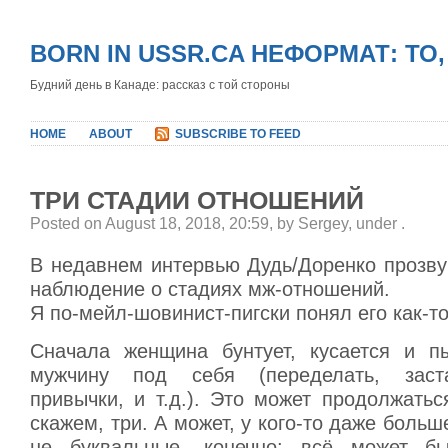
BORN IN USSR.CA НЕФОРМАТ: ТО
Будний день в Канаде: рассказ с той стороны
HOME
ABOUT
SUBSCRIBE TO FEED
ТРИ СТАДИИ ОТНОШЕНИЙ
Posted on August 18, 2018, 20:59, by Sergey, under
.
В недавнем интервью Дудь/Доренко прозву
наблюдение о стадиях мж-отношений.
Я по-мейл-шовинист-пигски понял его как-то
Сначала женщина бунтует, кусается и п
мужчину под себя (переделать, заст
привычки, и т.д.). Это может продолжаться
скажем, три. А может, у кого-то даже больш
не буквальные, конечно: всё может б