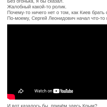
Без огонька, я бы сказал.
Жалобный какой-то ролик.
Почему-то ничего нет о том, как Киев брать
По-моему, Сергей Леонидович начал что-то 
И вот казалось бы, причём здесь Крым?