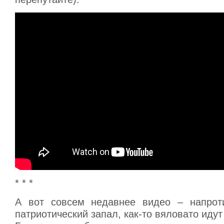
* * *
А вот совсем недавнее видео – напроти
патриотический запал, как-то вяловато иду