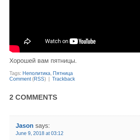
Хорошей вам пятницы.
Tags:
Неполитика
,
Пятница
Comment
(
RSS
) |
Trackback
2 COMMENTS
Jason
says:
June 9, 2018 at 03:12