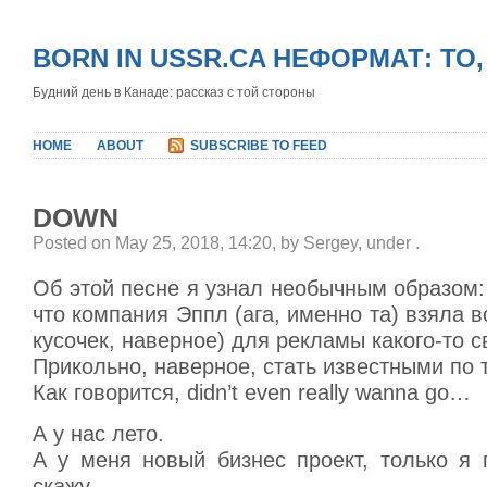
BORN IN USSR.CA НЕФОРМАТ: ТО
Будний день в Канаде: рассказ с той стороны
HOME
ABOUT
SUBSCRIBE TO FEED
DOWN
Posted on May 25, 2018, 14:20, by Sergey, under
.
Об этой песне я узнал необычным образом:
что компания Эппл (ага, именно та) взяла в
кусочек, наверное) для рекламы какого-то с
Прикольно, наверное, стать известными по 
Как говорится, didn’t even really wanna go…
А у нас лето.
А у меня новый бизнес проект, только я 
скажу.