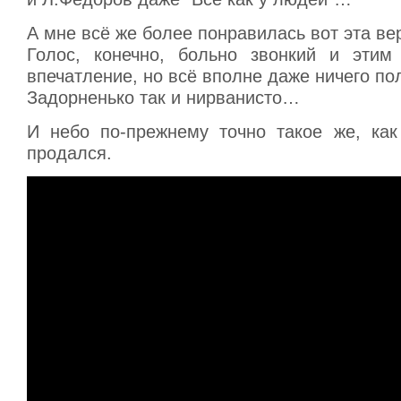
А мне всё же более понравилась вот эта ве
Голос, конечно, больно звонкий и этим
впечатление, но всё вполне даже ничего по
Задорненько так и нирванисто…
И небо по-прежнему точно такое же, ка
продался.