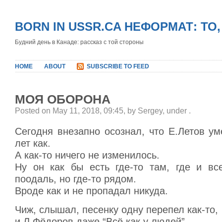
BORN IN USSR.CA НЕФОРМАТ: ТО
Будний день в Канаде: рассказ с той стороны
HOME
ABOUT
SUBSCRIBE TO FEED
МОЯ ОБОРОНА
Posted on May 11, 2018, 09:45, by Sergey, under
.
Сегодня внезапно осознал, что Е.Летов у
лет как.
А как-то ничего не изменилось.
Ну он как бы есть где-то там, где и вс
поодаль, но где-то рядом.
Вроде как и не пропадал никуда.
Чиж, слышал, песенку одну перепел как-то,
и Л.Фёдоров даже “Всё как у людей”…