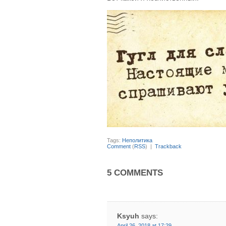
Tags:
Неполитика
Comment
(
RSS
) |
Trackback
5 COMMENTS
Ksyuh
says:
April 26, 2018 at 17:29