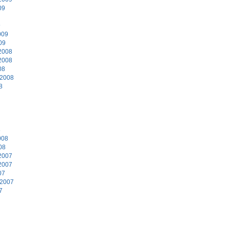
09
9
009
09
2008
2008
08
 2008
8
8
008
08
2007
2007
07
 2007
7