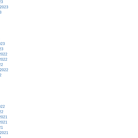
23
 2023
3
3
023
23
2022
2022
22
 2022
2
2
022
22
2021
2021
21
 2021
1