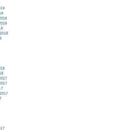
9
019
19
2018
2018
18
 2018
8
8
018
18
2017
2017
17
 2017
7
7
017