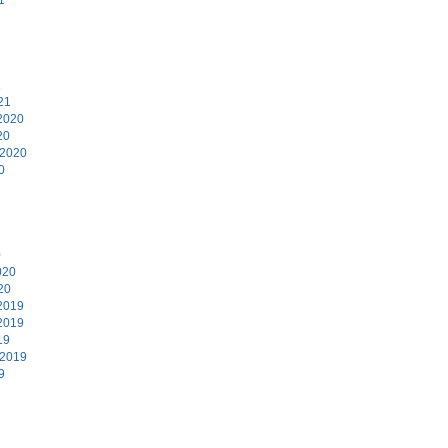
1
21
2020
20
 2020
0
0
020
20
2019
2019
19
 2019
9