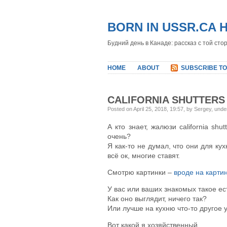
BORN IN USSR.CA 
Будний день в Канаде: рассказ с той сто
HOME
ABOUT
SUBSCRIBE TO
CALIFORNIA SHUTTERS
Posted on April 25, 2018, 19:57, by Sergey, und
А кто знает, жалюзи california sh
очень?
Я как-то не думал, что они для ку
всё ок, многие ставят.
Смотрю картинки –
вроде на карти
У вас или ваших знакомых такое ес
Как оно выглядит, ничего так?
Или лучше на кухню что-то другое 
Вот какой я хозяйственный.