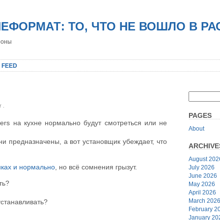
НЕФОРМАТ: ТО, ЧТО НЕ ВОШЛО В Р
роны
 FEED
er
.
PAGES
utters на кухне нормально будут смотреться или не
About
хни предназначены, а вот установщик убеждает, что
ARCHIVE
August 202
нках и нормально
, но всё сомнения грызут.
July 2026
June 2026
ть?
May 2026
April 2026
March 202
устанавливать?
February 2
January 20