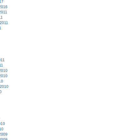
17
2016
2011
11
 2011
1
011
11
2010
2010
10
 2010
0
0
010
10
2009
2009