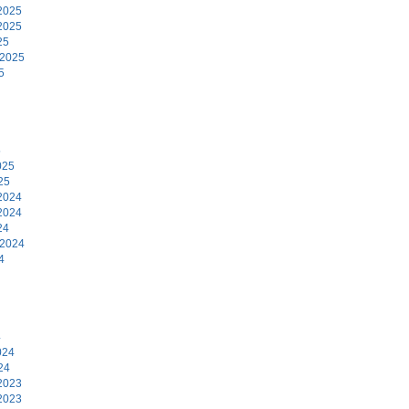
2025
2025
25
 2025
5
5
025
25
2024
2024
24
 2024
4
4
024
24
2023
2023