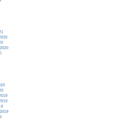
1
21
2020
20
 2020
0
0
020
20
2019
2019
19
 2019
9