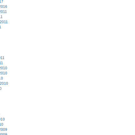
17
2016
2011
11
 2011
1
011
11
2010
2010
10
 2010
0
0
010
10
2009
2009