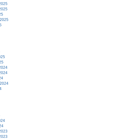
2025
2025
25
 2025
5
5
025
25
2024
2024
24
 2024
4
4
024
24
2023
2023