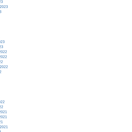
23
 2023
3
3
023
23
2022
2022
22
 2022
2
2
022
22
2021
2021
21
 2021
1