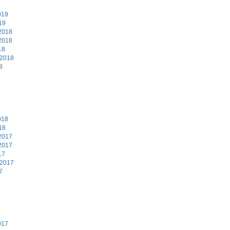
9
019
19
2018
2018
18
 2018
8
8
018
18
2017
2017
17
 2017
7
7
017