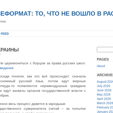
НЕФОРМАТ: ТО, ЧТО НЕ ВОШЛО В Р
роны
 FEED
КРАИНЫ
er
.
PAGES
али церемониться с борцом за права русских школ:
About
свидания
.
ARCHIVE
оседи поняли, как это всё происходит: сначала
сняемый русский язык, потом идут мирные
August 202
откуда-то появляются неравнодушные граждане
July 2026
June 2026
м идут захваты органов государственной власти с
May 2026
ебрик.
April 2026
March 202
ленно весь процесс давится в зародыше.
February 2
арственного суверенитета (читай – за попытки
January 20