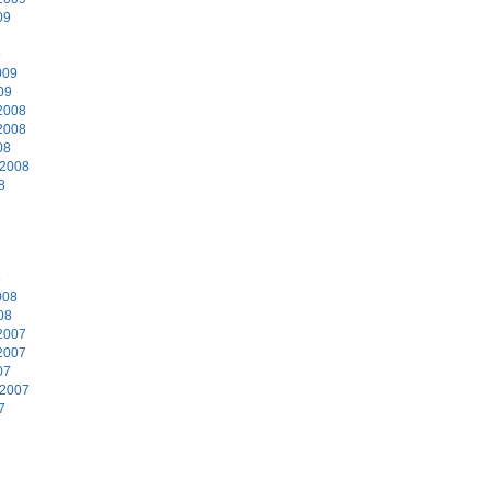
09
9
009
09
2008
2008
08
 2008
8
8
008
08
2007
2007
07
 2007
7