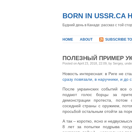
BORN IN USSR.CA 
Будний день в Канаде: рассказ с той сто
HOME
ABOUT
SUBSCRIBE TO
ПОЛЕЗНЫЙ ПРИМЕР У
Posted on April 23, 2018, 22:09, by Sergey, und
Новость интересная: в Риге не ст
сразу повязали, в наручники, и до 
После украинских событий все с
подают голос борцы за прите
демонстрации протеста, потом 
соседней страны с оружием, пото
просьбой остальным отойти за пор
А так – коротко, ясно и недвусмыс
8 лет за попытки подрыва госуд