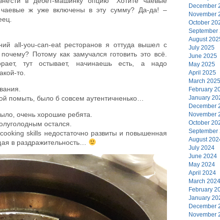
нести в дебет-машинку опцию “Хотите чаевые
December 
 чаевые ж уже включены в эту сумму? Да-да! –
November 
еец.
October 20
September
August 202
й all-you-can-eat ресторанов я оттуда вышел с
July 2025
 почему? Потому как замучался готовить это всё.
June 2025
рает, тут остывает, начинаешь есть, а надо
May 2025
акой-то.
April 2025
March 202
вания.
February 2
January 20
бой помыть, было б совсем аутентичненько…
December 
было, очень хорошие ребята.
November 
October 20
 полуголодным остался.
September
 cooking skills недостаточно развиты и повышенная
August 202
щая в раздражительность…
July 2024
June 2024
May 2024
April 2024
March 202
February 2
January 20
December 
November 