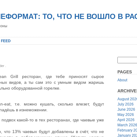
НЕФОРМАТ: ТО, ЧТО НЕ ВОШЛО В Р
роны
 FEED
nder
.
PAGES
an Grill ресторан, где тебе приносят сырое
About
ных видов, а ты сам это с умным видом жаришь
ально оборудованной горелке.
ARCHIVE
August 202
n-eat, т.е. можно кушать, сколько влезет, будут
July 2026
June 2026
упадёшь в изнеможении.
May 2026
подвох какой-то в тех ресторанах, где чаевые уже
April 2026
March 202
February 2
, что 13% чаевых будут добавлены в счёт, что не
January 20