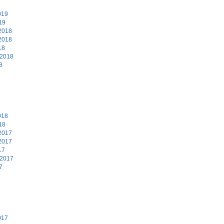
9
019
19
2018
2018
18
 2018
8
8
018
18
2017
2017
17
 2017
7
7
017