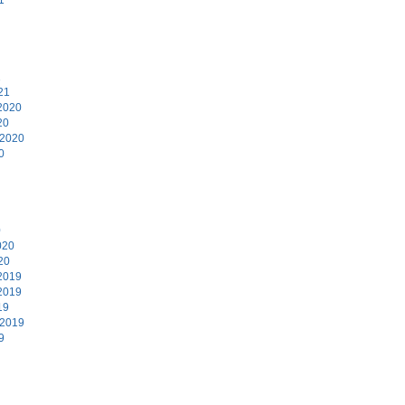
1
21
2020
20
 2020
0
0
020
20
2019
2019
19
 2019
9