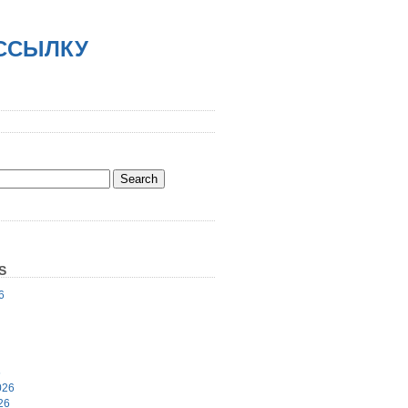
АССЫЛКУ
S
6
6
026
26