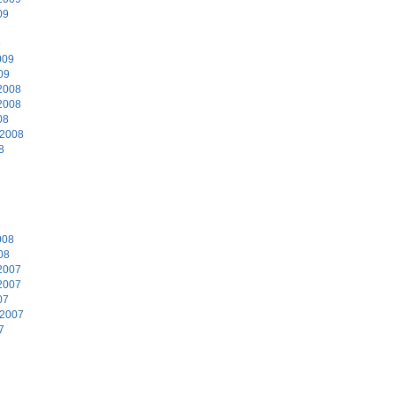
09
9
009
09
2008
2008
08
 2008
8
8
008
08
2007
2007
07
 2007
7