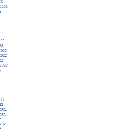
23
 2023
3
3
023
23
2022
2022
22
 2022
2
2
022
22
2021
2021
21
 2021
1