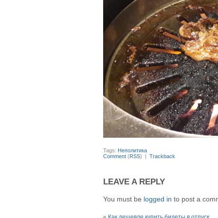
Tags:
Неполитика
Comment
(
RSS
) |
Trackback
LEAVE A REPLY
You must be
logged in
to post a com
«
Как дешевле купить билеты в отпуск