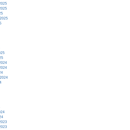
2025
2025
25
 2025
5
5
025
25
2024
2024
24
 2024
4
4
024
24
2023
2023