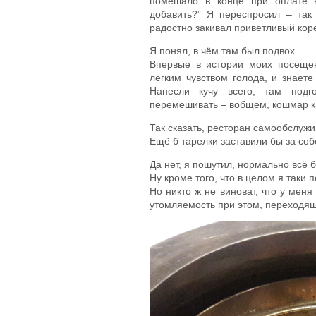
помешало в конце при оплате в
добавить?” Я переспросил – так
радостно закивал приветливый кор
Я понял, в чём там был подвох.
Впервые в истории моих посещени
лёгким чувством голода, и знаете
Нанесли кучу всего, там подго
перемешивать – вобщем, кошмар к
Так сказать, ресторан самообслужи
Ещё б тарелки заставили бы за со
Да нет, я пошутил, нормально всё 
Ну кроме того, что в целом я таки
Но никто ж не виноват, что у меня
утомляемость при этом, переходя