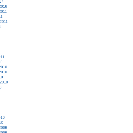
17
2016
2011
11
 2011
1
011
11
2010
2010
10
 2010
0
0
010
10
2009
2009