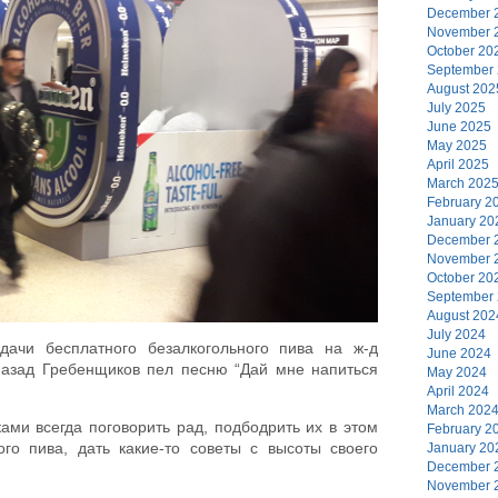
December 
November 
October 20
September
August 202
July 2025
June 2025
May 2025
April 2025
March 202
February 2
January 20
December 
November 
October 20
September
August 202
July 2024
дачи бесплатного безалкогольного пива на ж-д
June 2024
 назад Гребенщиков пел песню “Дай мне напиться
May 2024
April 2024
March 202
ами всегда поговорить рад, подбодрить их в этом
February 2
го пива, дать какие-то советы с высоты своего
January 20
December 
November 