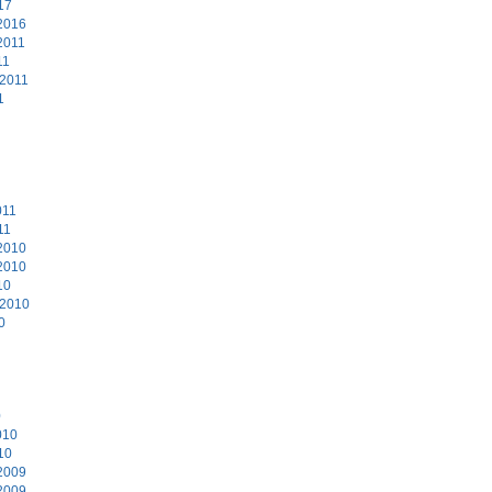
17
2016
2011
11
 2011
1
011
11
2010
2010
10
 2010
0
0
010
10
2009
2009