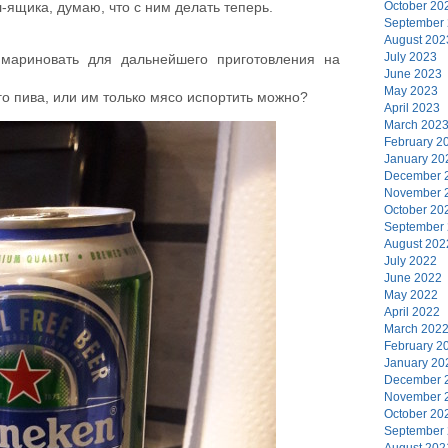
October 20
-ящика, думаю, что с ним делать теперь.
September
August 202
July 2023
 мариновать для дальнейшего приготовления на
June 2023
May 2023
о пива, или им только мясо испортить можно?
April 2023
March 202
February 2
January 20
December 
November 
October 20
September
August 202
July 2022
June 2022
May 2022
April 2022
March 202
February 2
January 20
December 
November 
October 20
September
August 202