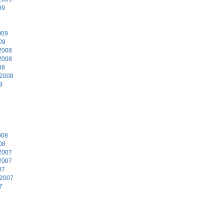
09
9
009
09
2008
2008
08
 2008
8
8
008
08
2007
2007
07
 2007
7