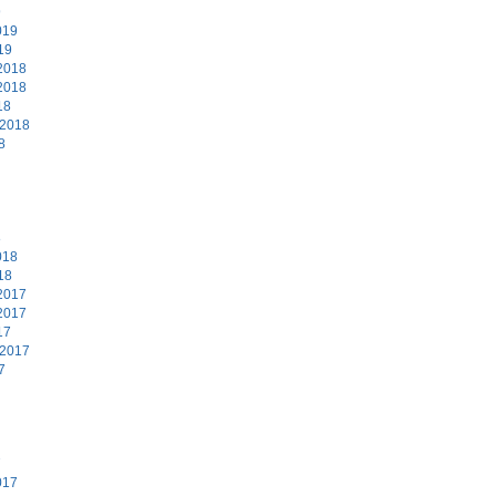
9
019
19
2018
2018
18
 2018
8
8
018
18
2017
2017
17
 2017
7
7
017