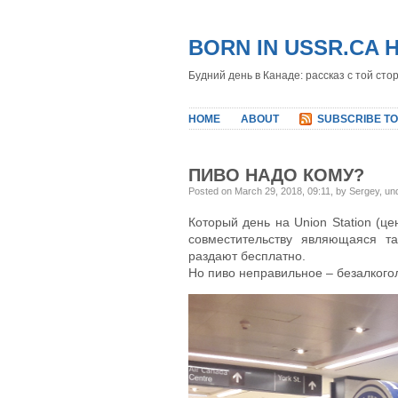
BORN IN USSR.CA 
Будний день в Канаде: рассказ с той сто
HOME
ABOUT
SUBSCRIBE TO
ПИВО НАДО КОМУ?
Posted on March 29, 2018, 09:11, by Sergey, u
Который день на Union Station (ц
совместительству являющаяся т
раздают бесплатно.
Но пиво неправильное – безалкого