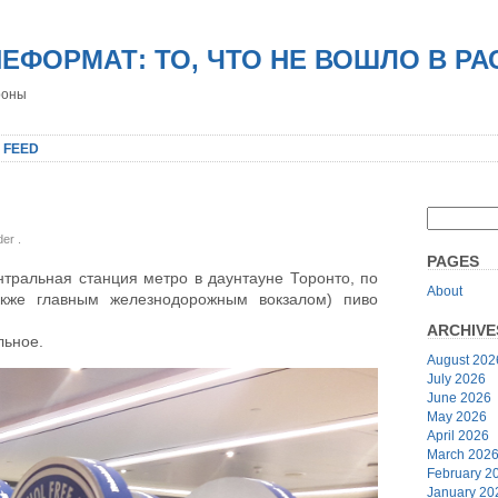
НЕФОРМАТ: ТО, ЧТО НЕ ВОШЛО В Р
роны
 FEED
nder
.
PAGES
ентральная станция метро в даунтауне Торонто, по
About
акже главным железнодорожным вокзалом) пиво
ARCHIVE
льное.
August 202
July 2026
June 2026
May 2026
April 2026
March 202
February 2
January 20