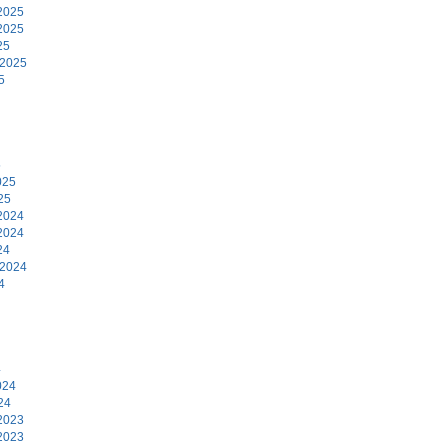
2025
2025
25
 2025
5
5
025
25
2024
2024
24
 2024
4
4
024
24
2023
2023