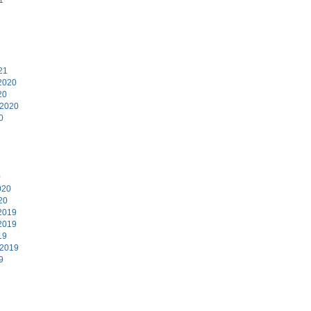
1
21
2020
20
 2020
0
0
020
20
2019
2019
19
 2019
9