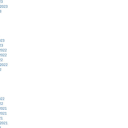
23
 2023
3
3
023
23
2022
2022
22
 2022
2
2
022
22
2021
2021
21
 2021
1