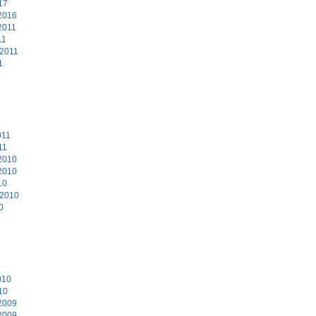
17
2016
2011
11
 2011
1
011
11
2010
2010
10
 2010
0
0
010
10
2009
2009