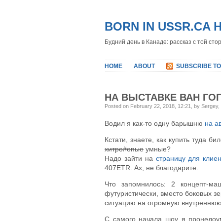
BORN IN USSR.CA 
Будний день в Канаде: рассказ с той сто
HOME
ABOUT
SUBSCRIBE TO
НА ВЫСТАВКЕ ВАН ГО
Posted on February 22, 2018, 12:21, by Sergey
Водил я как-то одну барышню
на а
Кстати, знаете, как купить туда би
хитро#опые
умные?
Надо зайти на
страницу для клиен
407ETR. Ах, не благодарите.
Что запомнилось: 2 концепт-ма
футуристически, вместо боковых з
ситуацию на огромную внутреннюю
С самого начала шоу я пронедоу