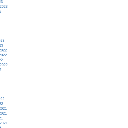
23
 2023
3
3
023
23
2022
2022
22
 2022
2
2
022
22
2021
2021
21
 2021
1