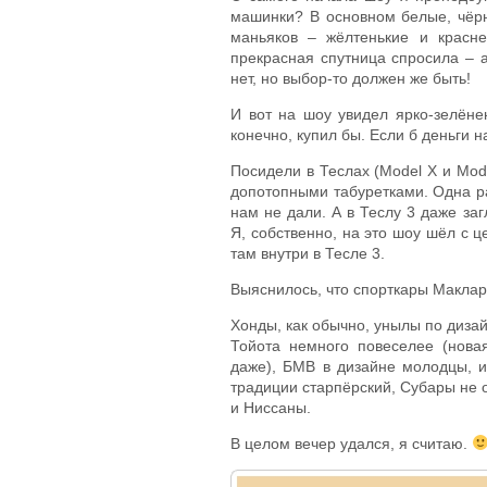
машинки? В основном белые, чёрн
маньяков – жёлтенькие и красн
прекрасная спутница спросила – а
нет, но выбор-то должен же быть!
И вот на шоу увидел ярко-зелёне
конечно, купил бы. Если б деньги н
Посидели в Теслах (Model X и Mod
допотопными табуретками. Одна ра
нам не дали. А в Теслу 3 даже за
Я, собственно, на это шоу шёл с 
там внутри в Тесле 3.
Выяснилось, что спорткары Макларе
Хонды, как обычно, унылы по дизайн
Тойота немного повеселее (нова
даже), БМВ в дизайне молодцы, и
традиции старпёрский, Субары не о
и Ниссаны.
В целом вечер удался, я считаю.