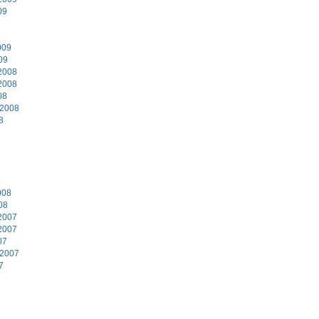
09
9
009
09
2008
2008
08
 2008
8
8
008
08
2007
2007
07
 2007
7