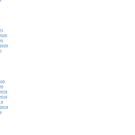
1
21
2020
20
 2020
0
0
020
20
2019
2019
19
 2019
9