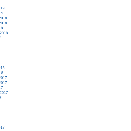
9
019
19
2018
2018
18
 2018
8
8
018
18
2017
2017
17
 2017
7
7
017