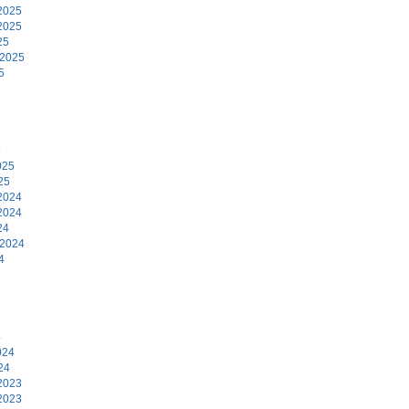
2025
2025
25
 2025
5
5
025
25
2024
2024
24
 2024
4
4
024
24
2023
2023