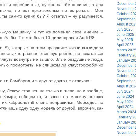
December 
ые и серебристые, ну иногда тёмно-синие, а для
November 
енькие, но вот ярко-зелёных не встречал… Моя
October 20
 ты сам-то купил бы? Я ответил – ну разумеется,
September
August 202
July 2025
нькую машинку, и тут же поменял своё мнение –
June 2025
ашёл бы. Т.к. это была 10-цилиндровая Audi R8.
May 2025
April 2025
el S), которые на этом празднике жизни выглядели
March 202
дость, что разгоняются шустренько, но покататься
February 2
глянуть вовнутрь не вышло. Злые бездушные люди.
January 20
целью посмотреть, не слишком ли клаустрофобично
December 
November 
October 20
н и Ламборгини я друг от друга не отличаю.
September
August 202
у, Лексус страшен не только в гневе, но и вообще,
July 2024
я Кэмри, вобщем-то, и вовсе на машину похожа
June 2024
May 2024
 их кабриолет i8 очень понравился. Мерседес по
April 2024
тличишь одну одну модель от другой, впрочем, как
March 202
February 2
January 20
December 
November 