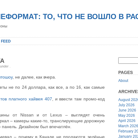
НЕФОРМАТ: ТО, ЧТО НЕ ВОШЛО В Р
роны
 FEED
ГА
, under
.
PAGES
втошоу
, не далее, как вчера.
About
леты не по 24 доллара, как все, а по 16, как самые
ARCHIVE
тов платного хайвея 407
, и ввести там промо-код
August 202
July 2026
June 2026
шины от Nissan и от Lexus – выглядят очень
May 2026
еркал – камеры какие-то, транслирующие дорожную
April 2026
March 202
 панель. Дизайном был впечатлён.
February 2
January 20
мевал – почему в Канаде не продаются зелёные