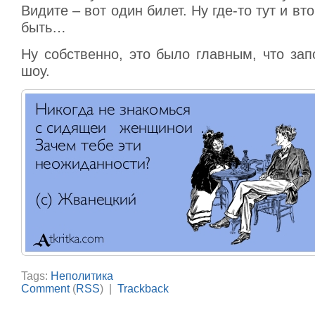
Видите – вот один билет. Ну где-то тут и в
быть…
Ну собственно, это было главным, что за
шоу.
Tags:
Неполитика
Comment
(
RSS
) |
Trackback