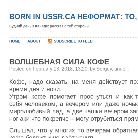
BORN IN USSR.CA НЕФОРМАТ: ТО
Будний день в Канаде: рассказ с той стороны
HOME
ABOUT
SUBSCRIBE TO FEED
ВОЛШЕБНАЯ СИЛА КОФЕ
Posted on February 13, 2018, 13:20, by Sergey, under
.
Кофе, надо сказать, на меня действует п
время дня и ночи.
Утром кофе помогает проснуться и как-т
себя человеком, а вечером или даже ночь
миролюбивый лад, а две чашки вечером за
ног аки что покрепче – могу отрубиться прям
Слышал, что у многих по вечерам обратна
кофе бодрит и не даёт уснуть.