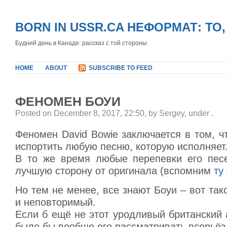
BORN IN USSR.CA НЕФОРМАТ: ТО
Будний день в Канаде: рассказ с той стороны
HOME
ABOUT
SUBSCRIBE TO FEED
ФЕНОМЕН БОУИ
Posted on December 8, 2017, 22:50, by Sergey, under
.
Феномен David Bowie заключается в том, ч
испортить любую песню, которую исполняет
В то же время любые перепевки его пес
лучшую сторону от оригинала (вспомним
ту
Но тем не менее, все знают Боуи – вот так
и неповторимый.
Если б ещё не этот уродливый британский 
было бы вообще его рассматривать всерьёз