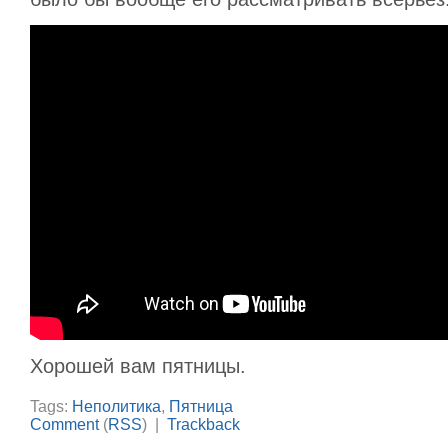
Хорошей вам пятницы.
Tags:
Неполитика
,
Пятница
Comment
(
RSS
) |
Trackback