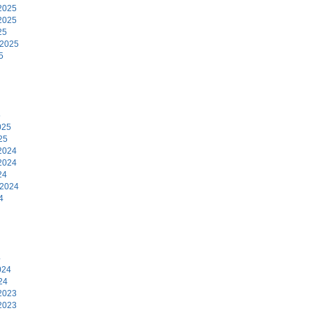
2025
2025
25
 2025
5
5
025
25
2024
2024
24
 2024
4
4
024
24
2023
2023