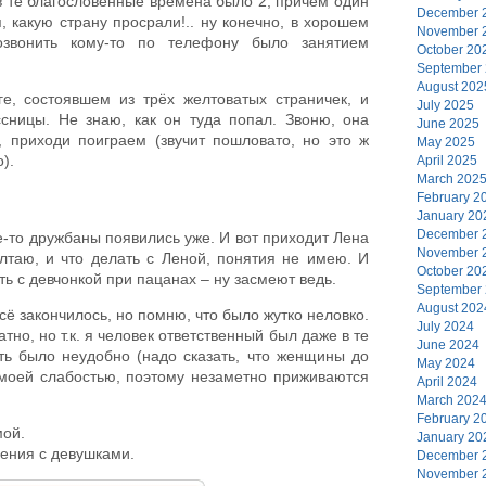
в те благословенные времена было 2, причём один
December 
я, какую страну просрали!.. ну конечно, в хорошем
November 
озвонить кому-то по телефону было занятием
October 20
September
August 202
е, состоявшем из трёх желтоватых страничек, и
July 2025
сницы. Не знаю, как он туда попал. Звоню, она
June 2025
, приходи поиграем (звучит пошловато, но это ж
May 2025
).
April 2025
March 202
February 2
January 20
December 
ие-то дружбаны появились уже. И вот приходит Лена
November 
лтаю, и что делать с Леной, понятия не имею. И
October 20
ть с девчонкой при пацанах – ну засмеют ведь.
September
August 202
сё закончилось, но помню, что было жутко неловко.
July 2024
тно, но т.к. я человек ответственный был даже в те
June 2024
ить было неудобно (надо сказать, что женщины до
May 2024
 моей слабостью, поэтому незаметно приживаются
April 2024
March 202
February 2
мой.
January 20
ения с девушками.
December 
November 