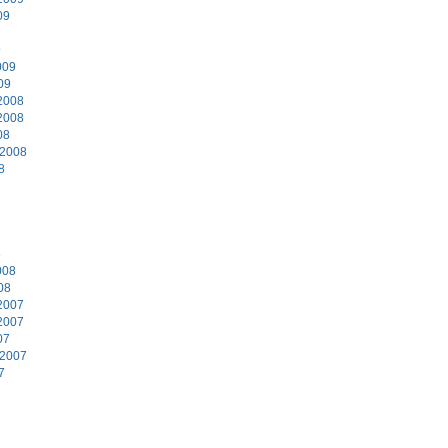
09
9
009
09
2008
2008
08
 2008
8
8
008
08
2007
2007
07
 2007
7