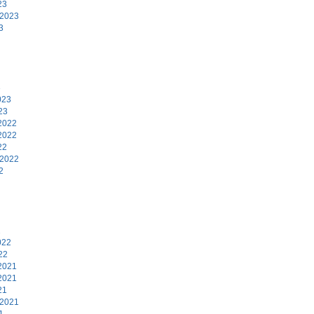
23
 2023
3
3
023
23
2022
2022
22
 2022
2
2
022
22
2021
2021
21
 2021
1