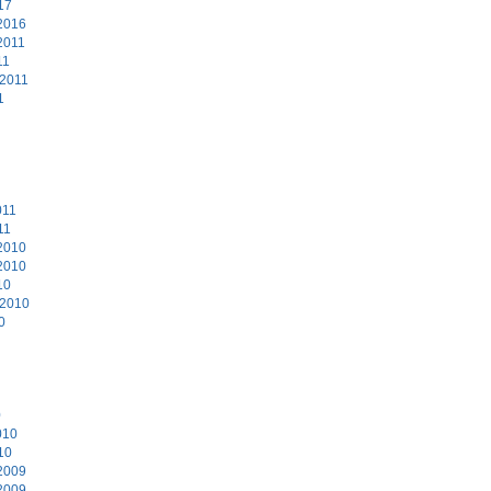
17
2016
2011
11
 2011
1
011
11
2010
2010
10
 2010
0
0
010
10
2009
2009