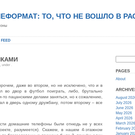
НЕФОРМАТ: ТО, ЧТО НЕ ВОШЛО В Р
роны
 FEED
НКАМИ
y, under
.
PAGES
About
прочем, даже во втором, но не исключено, что и в
ARCHIVE
л во двор в футбол поиграть, либо, брутально
и-то пацанскими делами заняться, но к сожалению,
August 202
чал в дверь одному дружбану, потом второму – все
July 2026
June 2026
May 2026
April 2026
March 202
ости домашние телефоны были отнюдь не у всех
February 2
екте, разумеется). Скажем, в нашем 4-этажном
January 20