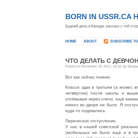
BORN IN USSR.CA 
Будний день в Канаде: рассказ с той сто
HOME
ABOUT
SUBSCRIBE TO
ЧТО ДЕЛАТЬ С ДЕВЧО
Posted on November 18, 2017, 18:18, by Serge
Вот как сейчас помню.
Классе эдак в третьем (а может, в
четвёртом) после школы я выше
сплёвывая через плечо, ещё каким
никого во дворе не было. Я посту
куда-то подевались.
Лирическое отступление.
У нас в нашей советской реальн
(мобильных не было ещё и в про