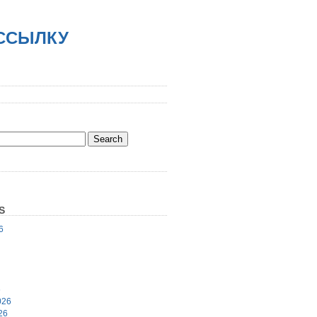
АССЫЛКУ
S
6
6
026
26