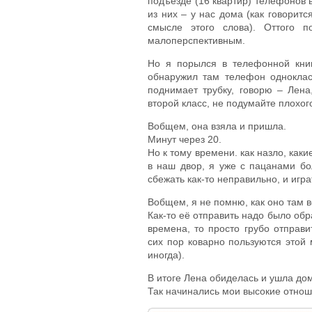
подъезде (16 квартир) телефонов 
из них – у нас дома (как говоритс
смысле этого слова). Оттого п
малоперспективным.
Но я порылся в телефонной книг
обнаружил там телефон одноклас
поднимает трубку, говорю – Лена
второй класс, не подумайте плохого
Вобщем, она взяла и пришла.
Минут через 20.
Но к тому времени. как назло, как
в наш двор, я уже с пацанами бо
сбежать как-то неправильно, и игра
Вобщем, я не помню, как оно там в
Как-то её отправить надо было обра
времена, то просто грубо отправ
сих пор коварно пользуются этой
иногда).
В итоге Лена обиделась и ушла до
Так начинались мои высокие отнош