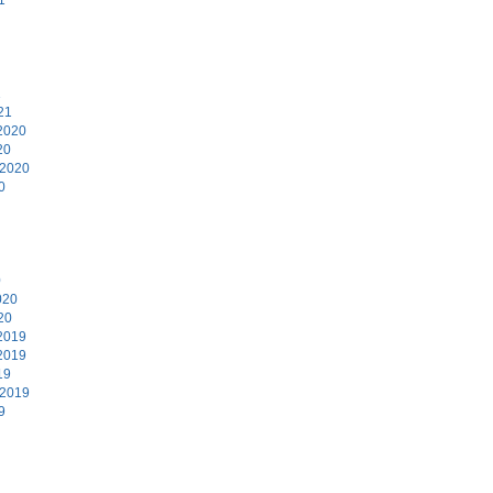
1
21
2020
20
 2020
0
0
020
20
2019
2019
19
 2019
9