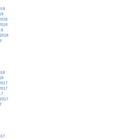
9
019
19
2018
2018
18
 2018
8
8
018
18
2017
2017
17
 2017
7
7
017