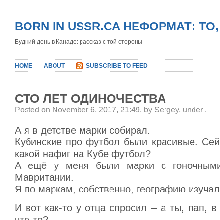
BORN IN USSR.CA НЕФОРМАТ: ТО
Будний день в Канаде: рассказ с той стороны
HOME
ABOUT
SUBSCRIBE TO FEED
СТО ЛЕТ ОДИНОЧЕСТВА
Posted on November 6, 2017, 21:49, by Sergey, under
.
А я в детстве марки собирал.
Кубинские про футбол были красивые. Сей
какой нафиг на Кубе футбол?
А ещё у меня были марки с гоночным
Мавритании.
Я по маркам, собственно, географию изучал
И вот как-то у отца спросил – а ты, пап, в
что-то?