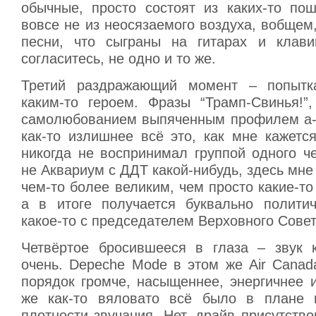
обычные, просто состоят из каких-то по
вовсе не из неосязаемого воздуха, вобщем,
песни, что сыграны на гитарах и клави
согласитесь, не одно и то же.
Третий раздражающий момент – попытк
каким-то героем. Фразы “Трамп-Свинья!”
самолюбованием выпяченным профилем а-
как-то излишнее всё это, как мне кажетс
никогда не воспринимал группой одного ч
не Аквариум с ДДТ какой-нибудь, здесь мне
чем-то более великим, чем просто какие-то
а в итоге получается буквально полити
какое-то с председателем Верховного Сов
Четвёртое бросившееся в глаза – звук 
очень. Depeche Mode в этом же Air Canad
порядок громче, насыщеннее, энергичнее 
же как-то вяловато всё было в плане н
плотности звучания. Нет, драйв присутство