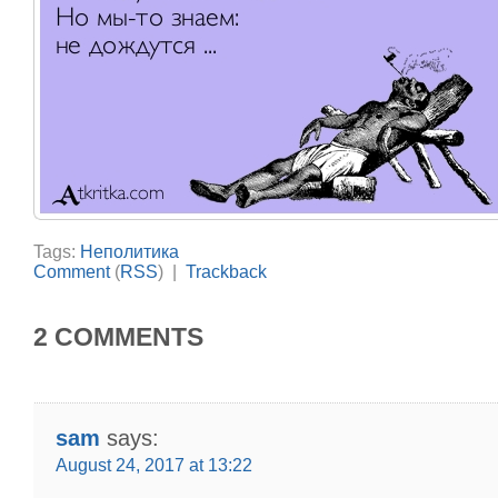
Tags:
Неполитика
Comment
(
RSS
) |
Trackback
2 COMMENTS
sam
says:
August 24, 2017 at 13:22