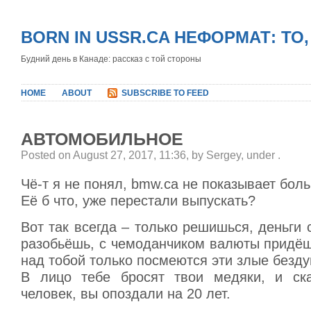
BORN IN USSR.CA НЕФОРМАТ: ТО
Будний день в Канаде: рассказ с той стороны
HOME
ABOUT
SUBSCRIBE TO FEED
АВТОМОБИЛЬНОЕ
Posted on August 27, 2017, 11:36, by Sergey, under
.
Чё-т я не понял, bmw.ca не показывает бол
Её б что, уже перестали выпускать?
Вот так всегда – только решишься, деньги 
разобьёшь, с чемоданчиком валюты придёш
над тобой только посмеются эти злые безд
В лицо тебе бросят твои медяки, и ск
человек, вы опоздали на 20 лет.