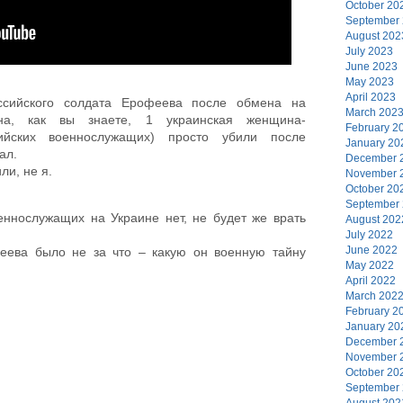
October 20
September
August 202
July 2023
June 2023
May 2023
April 2023
ссийского солдата Ерофеева после обмена на
March 202
на, как вы знаете, 1 украинская женщина-
February 2
ийских военнослужащих) просто убили после
January 20
ал.
December 
или, не я.
November 
October 20
September
оеннослужащих на Украине нет, не будет же врать
August 202
July 2022
June 2022
еева было не за что – какую он военную тайну
May 2022
April 2022
March 202
February 2
January 20
December 
November 
October 20
September
August 202