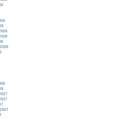
09
9
009
09
2008
2008
08
 2008
8
8
008
08
2007
2007
07
 2007
7