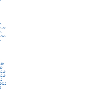
1
21
2020
20
 2020
0
0
020
20
2019
2019
19
 2019
9