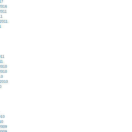
17
2016
2011
11
 2011
1
011
11
2010
2010
10
 2010
0
0
010
10
2009
2009