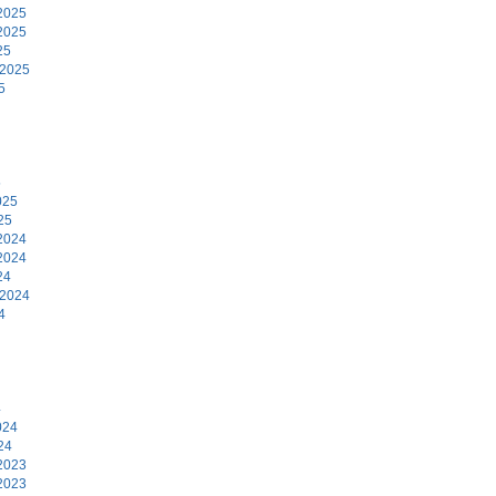
2025
2025
25
 2025
5
5
025
25
2024
2024
24
 2024
4
4
024
24
2023
2023