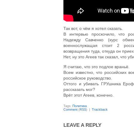
Так вот, о чём я хотел сказать.
В интервью проскочило, что ро
Надежду Савченко (курс обме
военнослужащая стоит 2 росс
возвращения туда, откуда он приех
Нет, ну это Агеев так сказал, что уб
Я считаю, что это подлое враньё.
Всем известно, что российских в
российское руководство.
Оттого и убивать ГРУшника Ероф
рассказать мог?
Врёт этот Агеев, конечно.
Tags:
Политика
Comment
(
RSS
) |
Trackback
LEAVE A REPLY