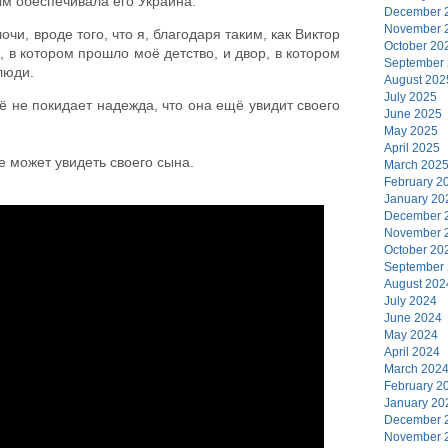
ым обеспечивала его Украина.
December 
November 
очи, вроде того, что я, благодаря таким, как Виктор
October 20
, в котором прошло моё детство, и двор, в котором
September
люди.
August 202
July 2025
её не покидает надежда, что она ещё увидит своего
June 2025
May 2025
April 2025
е может увидеть своего сына.
March 202
February 2
January 20
December 
November 
October 20
September
August 202
July 2024
June 2024
May 2024
April 2024
March 202
February 2
January 20
December 
November 