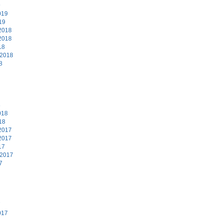
9
019
19
2018
2018
18
 2018
8
8
018
18
2017
2017
17
 2017
7
7
017