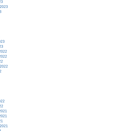
23
 2023
3
3
023
23
2022
2022
22
 2022
2
2
022
22
2021
2021
21
 2021
1