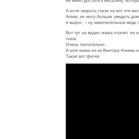
не имел доступа к инсулину, котор
А если закрыть глаза на вот эти мел
Агеев, не могу больше увидеть дом
я вырос, – ну замечательные ведь 
Вот тут на видео мама плачет, но 
сына.
Очень трогательно.
А моя мама из-за Виктора Агеева н
Такая вот фигня.