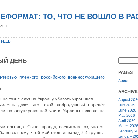
НЕФОРМАТ: ТО, ЧТО НЕ ВОШЛО В Р
роны
 FEED
ЫЙ ДЕНЬ
er
.
PAGES
нтервью пленного российского военнослужащего
About
.
ARCHIVE
енно такие едут на Украину убивать украинцев.
August 202
умаешь даже, что такой добродушный паренёк
July 2026
June 2026
ели на оккупированной части Украины никогда не
May 2026
April 2026
March 202
чительница. Сына, правда, воспитала так, что он
February 2
бствовал тому, чтоб мой отец, инвалид 2-й группы,
January 20