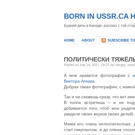
BORN IN USSR.CA 
Будний день в Канаде: рассказ с той сто
HOME
ABOUT
SUBSCRIBE TO
ПОЛИТИЧЕСКИ ТЯЖЁЛ
Posted on July 24, 2017, 19:21, by Sergey, und
А мне нравится фотография с
и
Виктора Агеева
.
Добрая такая фотография, с мамой
Так и не скажешь сразу, что вот им
В толпе встретишь – и не под
добивается того, чтоб мои родит
увидели своих внуков (моих детей).
Мама его очень интеллигентная, у
стал оккупантом, и до плена спосо