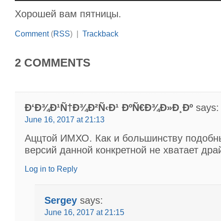
Хорошей вам пятницы.
Comment
(
RSS
) |
Trackback
2 COMMENTS
Ð‘Ð¾Ð¹Ñ†Ð¾Ð²Ñ‹Ð¹ ÐºÑ€Ð¾Ð»Ð¸Ðº
says:
June 16, 2017 at 21:13
Аццтой ИМХО. Как и большинству подобн
версий данной конкретной не хватает дра
Log in to Reply
Sergey
says:
June 16, 2017 at 21:15