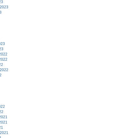
23
 2023
3
3
023
23
2022
2022
22
 2022
2
2
022
22
2021
2021
21
 2021
1