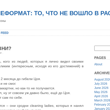
НЕФОРМАТ: ТО, ЧТО НЕ ВОШЛО В Р
роны
 FEED
ЗНИ?
er
.
PAGES
ь, кого из людей, которых я лично видел своими
About
еликим (интересным, исходя из его достижений) в
ARCHIVE
 2 месяца до гибели Цоя.
August 202
и не смог.
July 2026
June 2026
ккартни, но как-то не получается.
May 2026
, ну эт совсем уж давно было, ещё до Цоя.
April 2026
т сам по себе.
March 202
February 2
я – они сродни cleaning ladies, которых я нанял
January 20