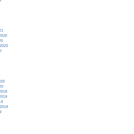
1
21
2020
20
 2020
0
0
020
20
2019
2019
19
 2019
9