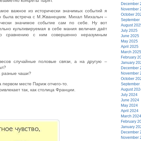
незаметно конфеты тырят.
December 
November 
амое важное из исторически значимых событий я
October 20
это была встреча с М.Жванецким. Михал Михалыч –
September
чески значимое событие сам по себе. Ну вот
August 202
тельно культивируемая в себе мания величия даёт
July 2025
по сравнению с ним совершенно неразумным
June 2025
May 2025
April 2025
March 202
February 2
весов случайные половые связи, а на другую –
January 20
ал?
December 
а разные чаши?
November 
October 20
а первом месте Париж отчего-то.
September
August 202
ривлекает так, как столица Франции.
July 2024
June 2024
May 2024
April 2024
March 202
February 2
January 20
December 
November 