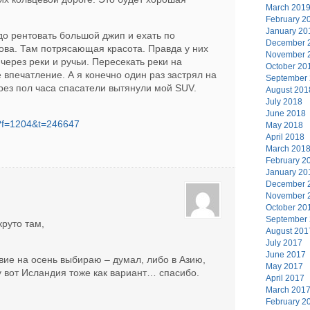
March 201
February 2
January 20
до рентовать большой джип и ехать по
December 
ова. Там потрясающая красота. Правда у них
November 
через реки и ручьи. Пересекать реки на
October 20
впечатление. А я конечно один раз застрял на
September
рез пол часа спасатели вытянули мой SUV.
August 201
July 2018
June 2018
hp?f=1204&t=246647
May 2018
April 2018
March 201
February 2
January 20
December 
November 
October 20
September
руто там,
August 201
July 2017
June 2017
твие на осень выбираю – думал, либо в Азию,
May 2017
 вот Исландия тоже как вариант… спасибо.
April 2017
March 201
February 2