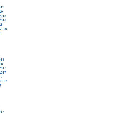
9
019
19
2018
2018
18
 2018
8
8
018
18
2017
2017
17
 2017
7
7
017