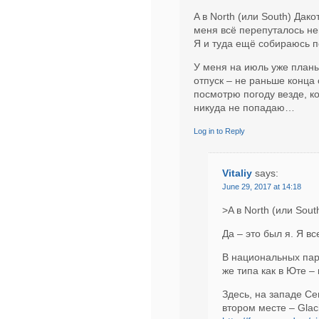
A в North (или South) Дак
меня всё перепуталось н
Я и туда ещё собираюсь 
У меня на июль уже план
отпуск – не раньше конца
посмотрю погоду везде, ко
никуда не попадаю…
Log in to Reply
Vitaliy
says:
June 29, 2017 at 14:18
>A в North (или Sou
Да – это был я. Я в
В национальных пар
же типа как в Юте 
Здесь, на западе Се
втором месте – Glaci