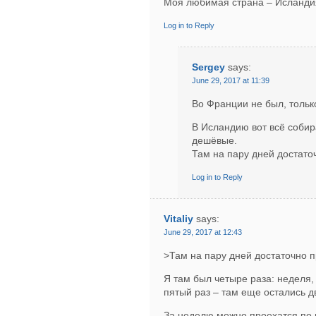
Моя любимая страна – Исланди
Log in to Reply
Sergey
says:
June 29, 2017 at 11:39
Во Франции не был, толь
В Исландию вот всё собир
дешёвые.
Там на пару дней достато
Log in to Reply
Vitaliy
says:
June 29, 2017 at 12:43
>Там на пару дней достаточно 
Я там был четыре раза: неделя, 
пятый раз – там еще остались д
За неделю можно проехатся по 