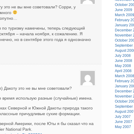
October 20
оту это не вы мне советовали? Сорри, у
June 2009
емного
March 200
попутно…
February 2
January 20
ы по туризму намечены, теперь следующий
December 
 октября – начала ноября, к сожалению. Я
November 
нечно, но в сентябре этого года я однозначно
October 20
September
August 200
July 2008
June 2008
May 2008
April 2008
March 200
February 2
January 20
th) Дакоту это не вы мне советовали?
December 
November 
се время использую разные (случайные) имена.
October 20
September
ках Северной и Южной Дакоты природа такого
August 200
– классные причудливые сухие формации.
July 2007
June 2007
верной Америки, после Юты я бы сказал что на
May 2007
er National Park.