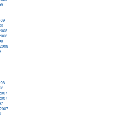
09
9
009
09
2008
2008
08
 2008
8
8
008
08
2007
2007
07
 2007
7