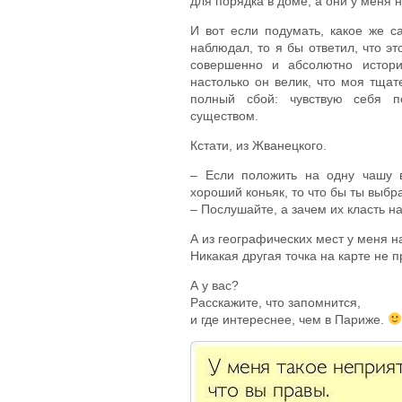
для порядка в доме, а они у меня 
И вот если подумать, какое же с
наблюдал, то я бы ответил, что 
совершенно и абсолютно истори
настолько он велик, что моя тща
полный сбой: чувствую себя 
существом.
Кстати, из Жванецкого.
– Если положить на одну чашу 
хороший коньяк, то что бы ты выбр
– Послушайте, а зачем их класть н
А из географических мест у меня н
Никакая другая точка на карте не п
А у вас?
Расскажите, что запомнится,
и где интереснее, чем в Париже.