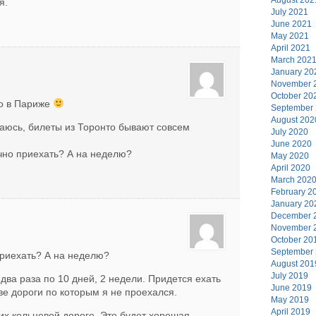
я.
July 2021
June 2021
May 2021
April 2021
March 202
January 20
November 
October 20
ко в Париже
September
August 202
аюсь, билеты из Торонто бывают совсем
July 2020
June 2020
чно приехать? А на неделю?
May 2020
April 2020
March 202
February 2
January 20
December 
November 
October 20
September
приехать? А на неделю?
August 201
July 2019
два раза по 10 дней, 2 недели. Придется ехать
June 2019
ве дороги по которым я не проехался.
May 2019
April 2019
их кольцевой дороге. Это будет хорошая