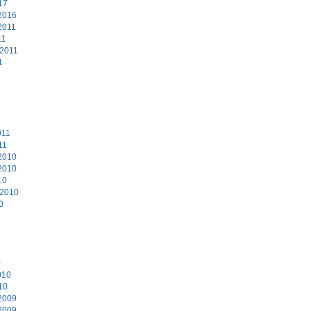
17
2016
2011
11
 2011
1
011
11
2010
2010
10
 2010
0
0
010
10
2009
2009