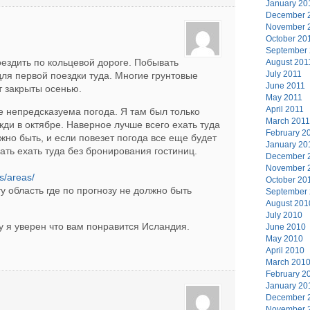
January 20
December 
November 
October 20
September
ездить по кольцевой дороге. Побывать
August 201
July 2011
для первой поездки туда. Многие грунтовые
June 2011
т закрыты осенью.
May 2011
April 2011
е непредсказуема погода. Я там был только
March 2011
жди в октябре. Наверное лучше всего ехать туда
February 2
жно быть, и если повезет погода все еще будет
January 20
ть ехать туда без бронирования гостиниц.
December 
November 
ts/areas/
October 20
у область где по прогнозу не должно быть
September
August 201
July 2010
у я уверен что вам понравится Исландия.
June 2010
May 2010
April 2010
March 201
February 2
January 20
December 
November 