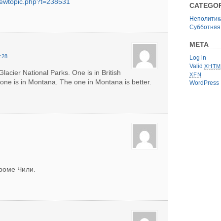
viewtopic.php?t=238531
CATEGOR
Неполитик
Субботняя
META
:28
Log in
Valid
XHTM
lacier National Parks. One is in British
XFN
one is in Montana. The one in Montana is better.
WordPress
роме Чили.