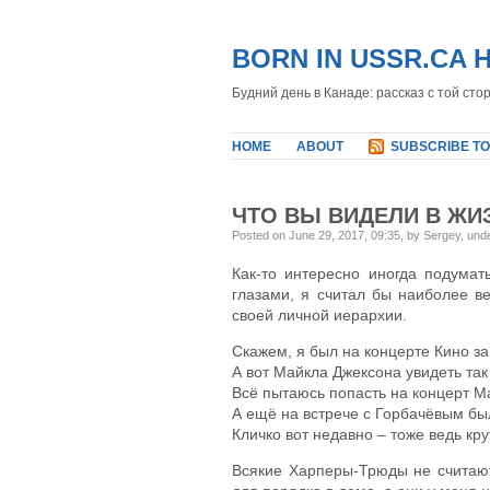
BORN IN USSR.CA 
Будний день в Канаде: рассказ с той сто
HOME
ABOUT
SUBSCRIBE TO
ЧТО ВЫ ВИДЕЛИ В ЖИ
Posted on June 29, 2017, 09:35, by Sergey, und
Как-то интересно иногда подумат
глазами, я считал бы наиболее в
своей личной иерархии.
Скажем, я был на концерте Кино за
А вот Майкла Джексона увидеть так 
Всё пытаюсь попасть на концерт Ма
А ещё на встрече с Горбачёвым был
Кличко вот недавно – тоже ведь кру
Всякие Харперы-Трюды не считаютс