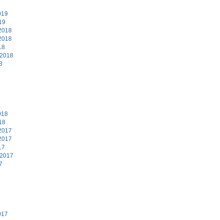
9
019
19
2018
2018
18
 2018
8
8
018
18
2017
2017
17
 2017
7
7
017