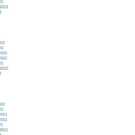
23
 2023
3
3
023
23
2022
2022
22
 2022
2
2
022
22
2021
2021
21
 2021
1