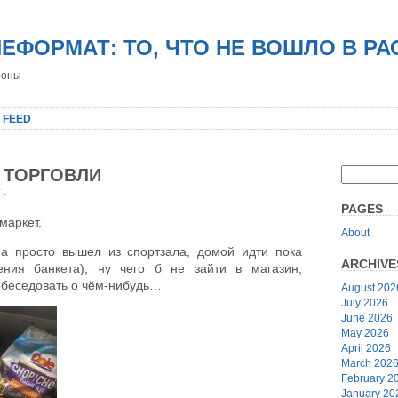
НЕФОРМАТ: ТО, ЧТО НЕ ВОШЛО В Р
роны
 FEED
 ТОРГОВЛИ
r
.
PAGES
маркет.
About
, а просто вышел из спортзала, домой идти пока
ARCHIVE
ения банкета), ну чего б не зайти в магазин,
обеседовать о чём-нибудь…
August 202
July 2026
June 2026
May 2026
April 2026
March 202
February 2
January 20