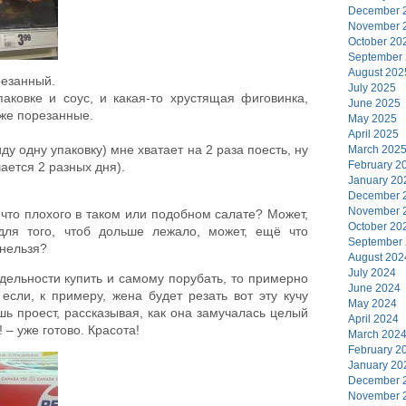
December 
November 
October 20
September
August 202
резанный.
July 2025
паковке и соус, и какая-то хрустящая фиговинка,
June 2025
уже порезанные.
May 2025
April 2025
иду одну упаковку) мне хватает на 2 раза поесть, ну
March 202
February 2
ается 2 разных дня).
January 20
December 
November 
что плохого в таком или подобном салате? Может,
October 20
для того, чтоб дольше лежало, может, ещё что
September
 нельзя?
August 202
July 2024
тдельности купить и самому порубать, то примерно
June 2024
если, к примеру, жена будет резать вот эту кучу
May 2024
шь проест, рассказывая, как она замучалась целый
April 2024
! – уже готово. Красота!
March 202
February 2
January 20
December 
November 