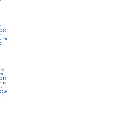
1
21
2020
20
 2020
0
0
020
20
2019
2019
19
 2019
9