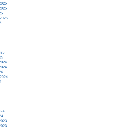
2025
2025
25
 2025
5
5
025
25
2024
2024
24
 2024
4
4
024
24
2023
2023