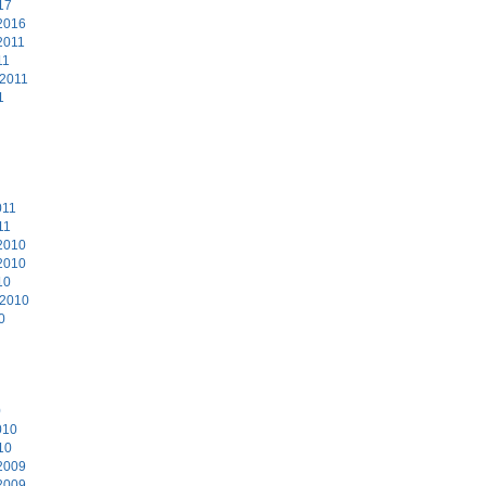
17
2016
2011
11
 2011
1
011
11
2010
2010
10
 2010
0
0
010
10
2009
2009