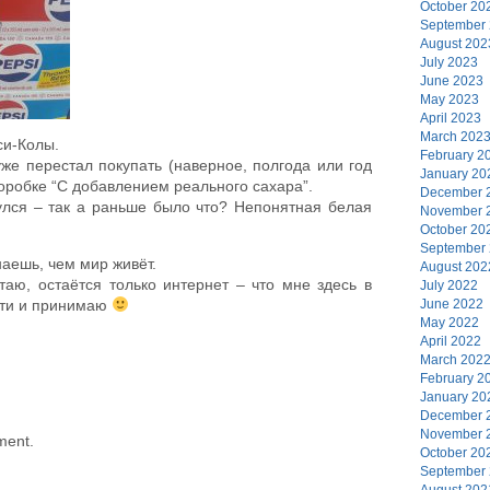
October 20
September
August 202
July 2023
June 2023
May 2023
April 2023
March 202
си-Колы.
February 2
же перестал покупать (наверное, полгода или год
January 20
 коробке “С добавлением реального сахара”.
December 
нулся – так а раньше было что? Непонятная белая
November 
October 20
September
наешь, чем мир живёт.
August 202
итаю, остаётся только интернет – что мне здесь в
July 2022
June 2022
сти и принимаю
May 2022
April 2022
March 202
February 2
January 20
December 
November 
ment.
October 20
September
August 202