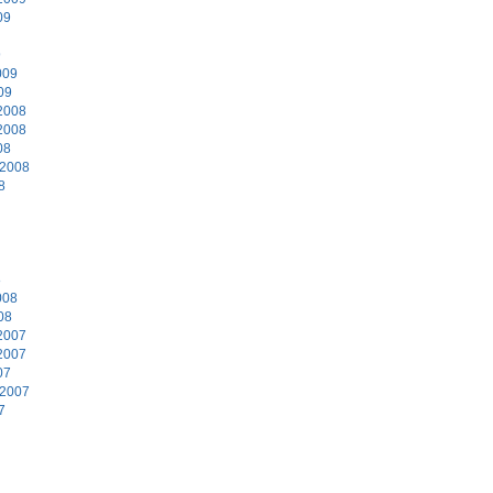
09
9
009
09
2008
2008
08
 2008
8
8
008
08
2007
2007
07
 2007
7