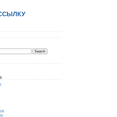
АССЫЛКУ
S
6
6
026
26