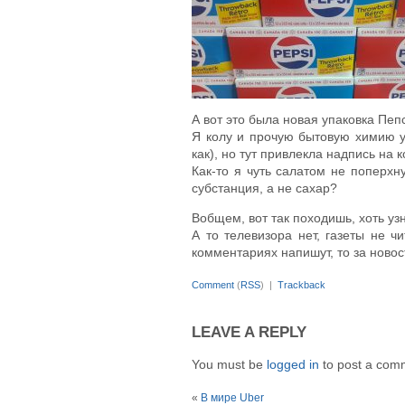
А вот это была новая упаковка Пеп
Я колу и прочую бытовую химию у
как), но тут привлекла надпись на
Как-то я чуть салатом не поперх
субстанция, а не сахар?
Вобщем, вот так походишь, хоть уз
А то телевизора нет, газеты не ч
комментариях напишут, то за ново
Comment
(
RSS
) |
Trackback
LEAVE A REPLY
You must be
logged in
to post a com
«
В мире Uber