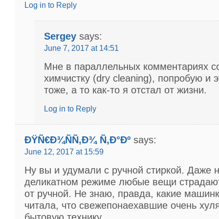
Log in to Reply
Sergey
says:
June 7, 2017 at 14:51
Мне в параллельных комментариях с
химчистку (dry cleaning), попробую и 
тоже, а то как-то я отстал от жизни.
Log in to Reply
ÐŸÑ€Ð¾ÑÑ‚Ð¾ Ñ‚Ð°Ðº
says:
June 12, 2017 at 15:59
Ну вы и удумали с ручной стиркой. Даже 
деликатном режиме любые вещи страдаю
от ручной. Не знаю, правда, какие машинк
читала, что свежепонаехавшие очень хул
бытовую технику.