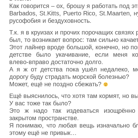
Как говорится – ох, брошу я работать под э
Barbados, St.Kitts, Puerto Rico, St.Maarten, 
русофобия и бездуховность.
Т.к. я в круизах и прочих порочащих связях
был, то возникает вопрос: там сильно качае
Этот лайнер вроде большой, конечно, но по
детстве было укачивание, если меня ко
влево-вправо достаточно долго.
А я ж от детства пока ушёл недалеко, м
дорогу буду страдать морской болезнью?
Может, ещё не поздно сбежать?
Ещё выяснилось, что хотя там кормят, но в
У вас тоже так было?
Это ж надо так издеваться изощрённ
закрытом пространстве.
Я понимаю, что любая вещь изначально бл
этому ещё не привык…