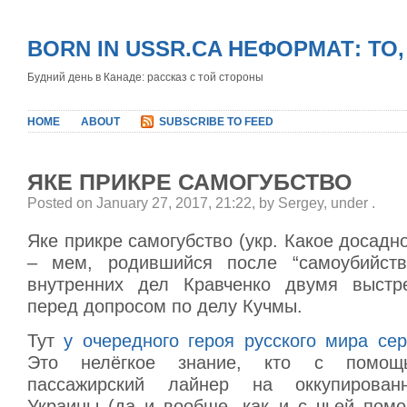
BORN IN USSR.CA НЕФОРМАТ: ТО
Будний день в Канаде: рассказ с той стороны
HOME
ABOUT
SUBSCRIBE TO FEED
ЯКЕ ПРИКРЕ САМОГУБСТВО
Posted on January 27, 2017, 21:22, by Sergey, under
.
Яке прикре самогубство (укр. Какое досадн
– мем, родившийся после “самоубийства
внутренних дел Кравченко двумя выстр
перед допросом по делу Кучмы.
Тут
у очередного героя русского мира се
Это нелёгкое знание, кто c помо
пассажирский лайнер на оккупирован
Украины (да и вообще, как и с чьей пом