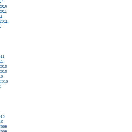
17
2016
2011
11
 2011
1
011
11
2010
2010
10
 2010
0
0
010
10
2009
2009