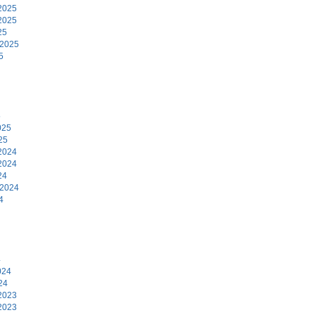
2025
2025
25
 2025
5
5
025
25
2024
2024
24
 2024
4
4
024
24
2023
2023