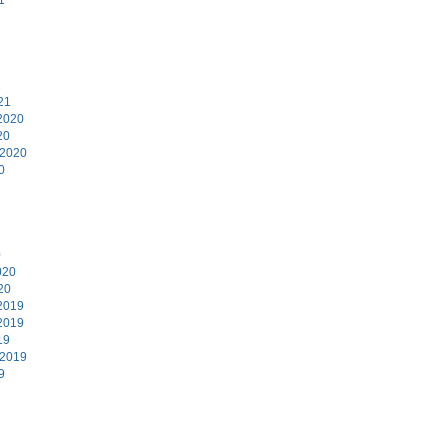
1
21
2020
20
 2020
0
0
020
20
2019
2019
19
 2019
9