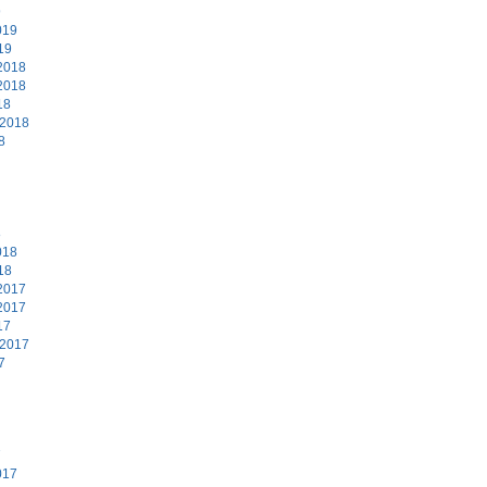
9
019
19
2018
2018
18
 2018
8
8
018
18
2017
2017
17
 2017
7
7
017