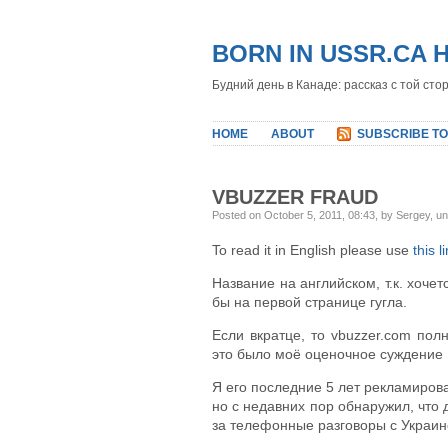
BORN IN USSR.CA 
Будний день в Канаде: рассказ с той сто
HOME
ABOUT
SUBSCRIBE TO
VBUZZER FRAUD
Posted on October 5, 2011, 08:43, by Sergey, u
To read it in English please use
this l
Название на английском, т.к. хочет
бы на первой странице гугла.
Если вкратце, то vbuzzer.com по
это было моё оценочное суждение
Я его последние 5 лет рекламиров
но с недавних пор обнаружил, что 
за телефонные разговоры с Украин