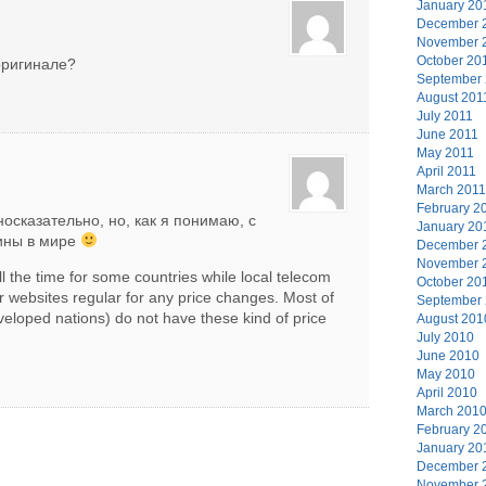
January 20
December 
November 
October 20
оригинале?
September
August 201
July 2011
June 2011
May 2011
April 2011
March 2011
February 2
осказательно, но, как я понимаю, с
January 20
аины в мире
December 
November 
ll the time for some countries while local telecom
October 20
r websites regular for any price changes. Most of
September
veloped nations) do not have these kind of price
August 201
July 2010
June 2010
May 2010
April 2010
March 201
February 2
January 20
December 
November 