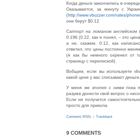
Когда деньги закончились в очередн
Оказывается, за минуту с Укра
(
http://www.vbuzzer.com/rates/phon
они берут $0.12.
Саппорт на ломаном английском (
0.196 (0.22, как я понял, – это це
а не, скажем, 0.12, как написа
ответил, что цены постоянно меня
(я как бы немного охренел от та
страницу с перепиской).
Вобщем, если вы используете vbu
какой цене у вас списывают деньги.
У меня же эпопея с ними пока п
разума донести свой вопрос о несо
Если не получится самостоятельн
просто для прикола.
Comment
(
RSS
) |
Trackback
9 COMMENTS