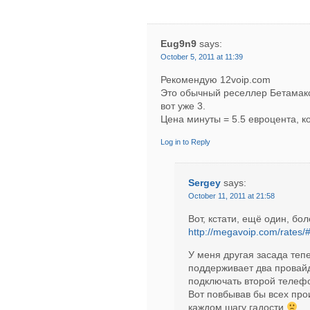
Eug9n9
says:
October 5, 2011 at 11:39
Рекомендую 12voip.com
Это обычный реселлер Бетамакса
вот уже 3.
Цена минуты = 5.5 евроцента, к
Log in to Reply
Sergey
says:
October 11, 2011 at 21:58
Вот, кстати, ещё один, бо
http://megavoip.com/rates/#
У меня другая засада теп
поддерживает два провайде
подключать второй телефо
Вот повбывав бы всех про
каждом шагу гадости