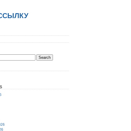
АССЫЛКУ
S
6
6
026
26