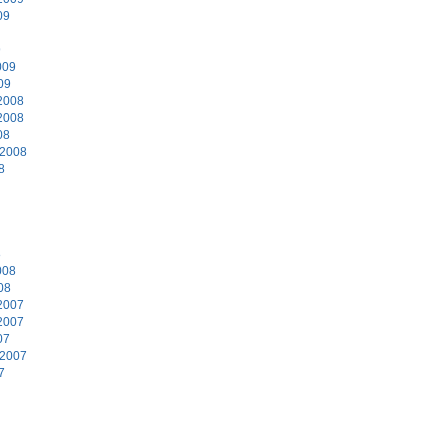
09
9
009
09
2008
2008
08
 2008
8
8
008
08
2007
2007
07
 2007
7