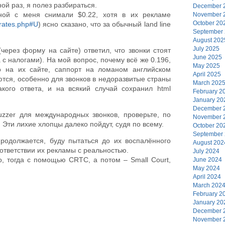
ой раз, я полез разбираться.
December 
иной с меня снимали $0.22, хотя в их рекламе
November 
October 20
erates.php#U
) ясно сказано, что за обычный land line
September
August 202
July 2025
через форму на сайте) ответил, что звонки стоят
June 2025
на с налогами). На мой вопрос, почему всё же 0.196,
May 2025
но на их сайте, саппорт на ломаном английском
April 2025
ются, особенно для звонков в недоразвитые страны
March 202
кого ответа, и на всякий случай сохранил html
February 2
January 20
December 
zzer для международных звонков, проверьте, по
November 
 Эти лихие хлопцы далеко пойдут, судя по всему.
October 20
September
родолжается, буду пытаться до их воспалённого
August 202
ответствии их рекламы с реальностью.
July 2024
о, тогда с помощью CRTC, а потом – Small Court,
June 2024
May 2024
April 2024
March 202
February 2
January 20
December 
November 