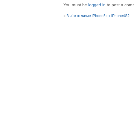
You must be
logged in
to post a com
«
В чём отличие iPhone5 от iPhone4S?