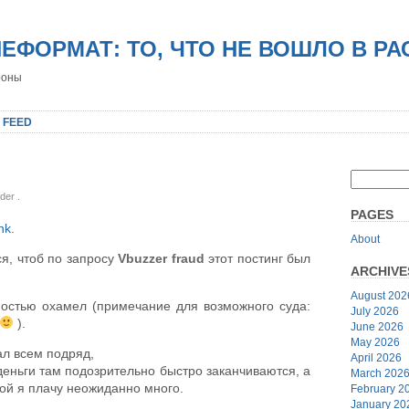
НЕФОРМАТ: ТО, ЧТО НЕ ВОШЛО В Р
роны
 FEED
nder
.
PAGES
ink
.
About
ся, чтоб по запросу
Vbuzzer fraud
этот постинг был
ARCHIVE
August 202
лностью охамел (примечание для возможного суда:
July 2026
).
June 2026
May 2026
ал всем подряд,
April 2026
деньги там подозрительно быстро заканчиваются, а
March 202
ой я плачу неожиданно много.
February 2
January 20