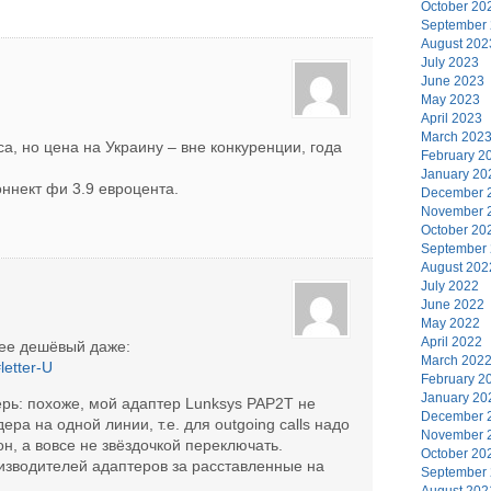
October 20
September
August 202
July 2023
June 2023
May 2023
April 2023
March 202
, но цена на Украину – вне конкуренции, года
February 2
January 20
оннект фи 3.9 евроцента.
December 
November 
October 20
September
August 202
July 2022
June 2022
May 2022
April 2022
лее дешёвый даже:
March 202
letter-U
February 2
January 20
ерь: похоже, мой адаптер Lunksys PAP2T не
December 
ра на одной линии, т.е. для outgoing calls надо
November 
н, а вовсе не звёздочкой переключать.
October 20
изводителей адаптеров за расставленные на
September
August 202