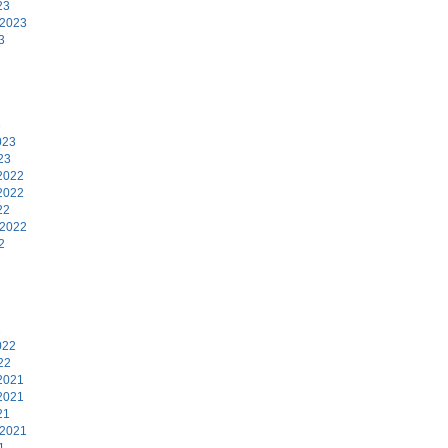
23
 2023
3
3
023
23
2022
2022
22
 2022
2
2
022
22
2021
2021
21
 2021
1