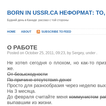
BORN IN USSR.CA НЕФОРМАТ: ТО
Будний день в Канаде: рассказ с той стороны
HOME
ABOUT
SUBSCRIBE TO FEED
О РАБОТЕ
Posted on October 25, 2011, 09:23, by Sergey, under
.
Не хотел сегодня о плохом, но как-то при
же.
От безысходности
По причине отсутствия денег
Просто для разнообразия через неделю вых
На 3 месяца.
До февраля считайте меня
коммунистом
ра
выпавшим из жизни.