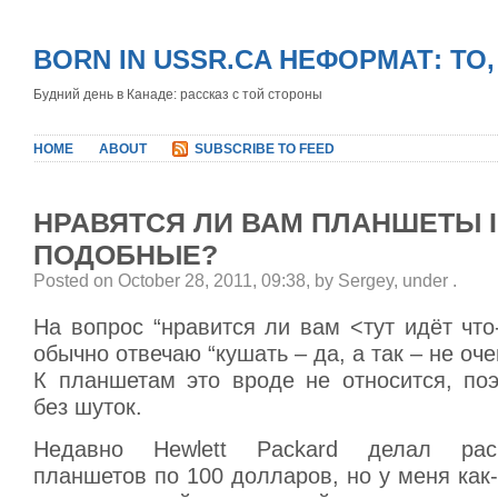
BORN IN USSR.CA НЕФОРМАТ: ТО
Будний день в Канаде: рассказ с той стороны
HOME
ABOUT
SUBSCRIBE TO FEED
НРАВЯТСЯ ЛИ ВАМ ПЛАНШЕТЫ I
ПОДОБНЫЕ?
Posted on October 28, 2011, 09:38, by Sergey, under
.
На вопрос “нравится ли вам <тут идёт что
обычно отвечаю “кушать – да, а так – не оч
К планшетам это вроде не относится, по
без шуток.
Недавно Hewlett Packard делал рас
планшетов по 100 долларов, но у меня как