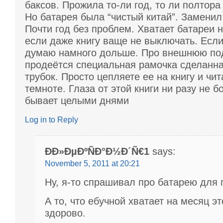
баксов. Прожила то-ли год, то ли полтора
Но батарея была “чистый китай”. Заменил
Почти год без проблем. Хватает батареи н
если даже книгу ваще не выключать. Есл
думаю намного дольше. Про внешнюю под
продеётся специальная рамочка сделанна
трубок. Просто цепляете ее на книгу и чит
темноте. Глаза от этой книги ни разу не 
бывает целыми днями
Log in to Reply
ÐÐ»ÐµÐºÑÐ°Ð½Ð´Ñ€1
says:
November 5, 2011 at 20:21
Ну, я-то спрашивал про батарею для
А то, что ебучной хватает на месяц эт
здорово.