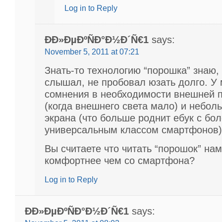
Log in to Reply
ÐÐ»ÐµÐºÑÐ°Ð½Ð´Ñ€1
says:
November 5, 2011 at 07:21
Знать-то технологию “порошка” знаю,
слышал, не пробовал юзать долго. У
сомнения в необходимости внешней 
(когда внешнего света мало) и небол
экрана (что больше роднит ебук с бо
универсальным классом смартфонов)
Вы считаете что читать “порошок” на
комфортнее чем со смартфона?
Log in to Reply
ÐÐ»ÐµÐºÑÐ°Ð½Ð´Ñ€1
says: