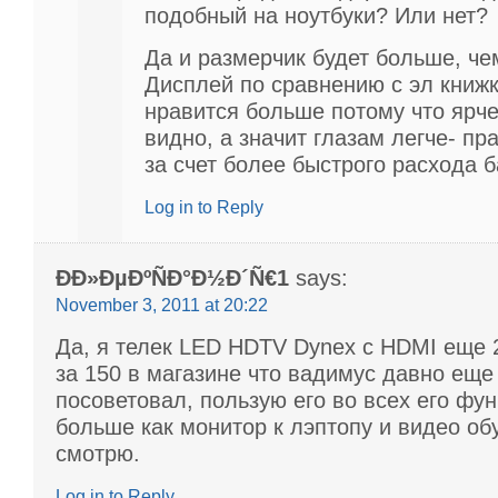
подобный на ноутбуки? Или нет?
Да и размерчик будет больше, че
Дисплей по сравнению с эл книж
нравится больше потому что ярч
видно, а значит глазам легче- пр
за счет более быстрого расхода б
Log in to Reply
ÐÐ»ÐµÐºÑÐ°Ð½Ð´Ñ€1
says:
November 3, 2011 at 20:22
Да, я телек LED HDTV Dynex с HDMI еще 
за 150 в магазине что вадимус давно еще
посоветовал, пользую его во всех его фун
больше как монитор к лэптопу и видео о
смотрю.
Log in to Reply