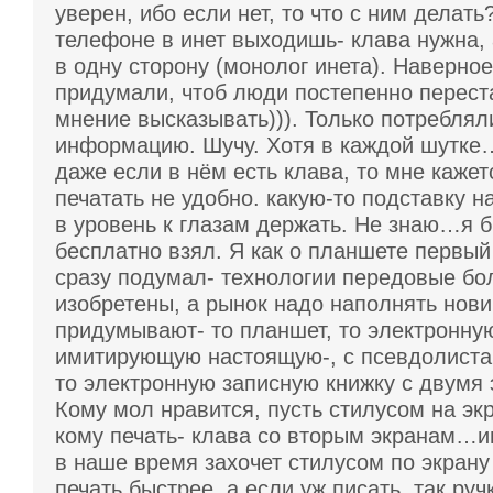
уверен, ибо если нет, то что с ним делать
телефоне в инет выходишь- клава нужна,
в одну сторону (монолог инета). Наверно
придумали, чтоб люди постепенно перест
мнение высказывать))). Только потреблял
информацию. Шучу. Хотя в каждой шутке…
даже если в нём есть клава, то мне кажет
печатать не удобно. какую-то подставку н
в уровень к глазам держать. Не знаю…я б
бесплатно взял. Я как о планшете первый
сразу подумал- технологии передовые бо
изобретены, а рынок надо наполнять нови
придумывают- то планшет, то электронную
имитирующую настоящую-, с псевдолиста
то электронную записную книжку с двумя 
Кому мол нравится, пусть стилусом на эк
кому печать- клава со вторым экранам…и
в наше время захочет стилусом по экрану
печать быстрее, а если уж писать, так руч