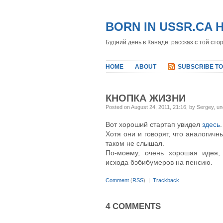
BORN IN USSR.CA 
Будний день в Канаде: рассказ с той сто
HOME
ABOUT
SUBSCRIBE TO
КНОПКА ЖИЗНИ
Posted on August 24, 2011, 21:16, by Sergey, u
Вот хороший стартап увидел
здесь
.
Хотя они и говорят, что аналогичн
таком не слышал.
По-моему, очень хорошая идея,
исхода бэбибумеров на пенсию.
Comment
(
RSS
) |
Trackback
4 COMMENTS