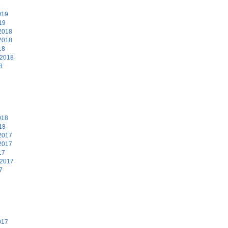
9
019
19
2018
2018
18
 2018
8
8
018
18
2017
2017
17
 2017
7
7
017