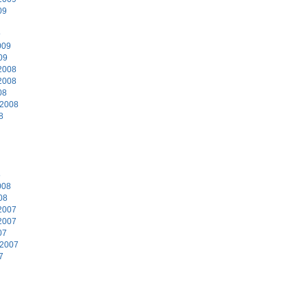
09
9
009
09
2008
2008
08
 2008
8
8
008
08
2007
2007
07
 2007
7