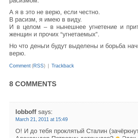
расизмом.
А я в это не верю, если честно.
В расизм, я имею в виду.
И в целом – в нынешнее угнетение и прит
женщин и прочих “угнетаемых”.
Но что деньги будут выделены и борьба начн
верю.
Comment
(
RSS
) |
Trackback
8 COMMENTS
lobboff
says:
March 21, 2011 at 15:49
О! И до тебя проклятый Сталин (зачёркну