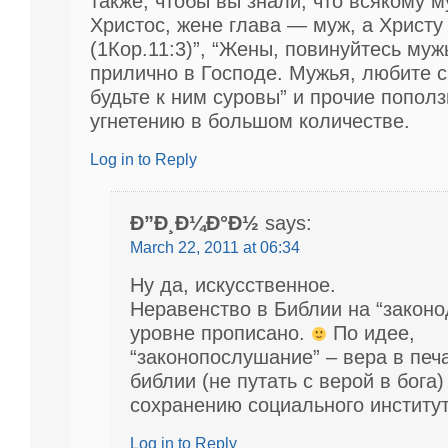
также, чтобы вы знали, что всякому м
Христос, жене глава — муж, а Христу
(1Кор.11:3)”, “Жены, повинуйтесь муж
прилично в Господе. Мужья, любите с
будьте к ним суровы” и прочие попол
угнетению в большом количестве.
Log in to Reply
Ð”Ð¸Ð¼Ð°Ð½
says:
March 22, 2011 at 06:34
Ну да, искусственное.
Неравенство в Библии на “закон
уровне прописано.
По идее,
“законопослушание” – вера в печ
библии (не путать с верой в бога)
сохранению социального институт
Log in to Reply