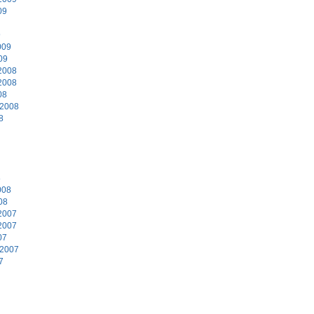
09
9
009
09
2008
2008
08
 2008
8
8
008
08
2007
2007
07
 2007
7