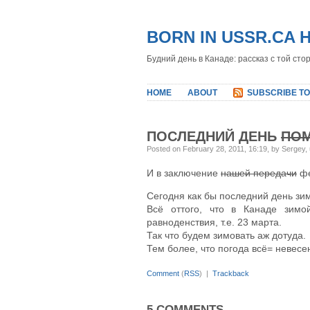
BORN IN USSR.CA 
Будний день в Канаде: рассказ с той сто
HOME
ABOUT
SUBSCRIBE TO
ПОСЛЕДНИЙ ДЕНЬ
ПО
Posted on February 28, 2011, 16:19, by Sergey,
И в заключение
нашей передачи
фе
Сегодня как бы последний день зимы
Всё оттого, что в Канаде зимо
равноденствия, т.е. 23 марта.
Так что будем зимовать аж дотуда.
Тем более, что погода всё= невесе
Comment
(
RSS
) |
Trackback
5 COMMENTS