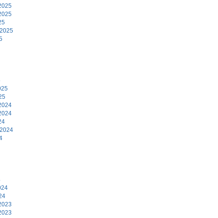
2025
2025
25
 2025
5
5
025
25
2024
2024
24
 2024
4
4
024
24
2023
2023