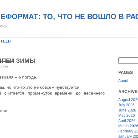
НЕФОРМАТ: ТО, ЧТО НЕ ВОШЛО В Р
роны
 FEED
МПЕИ
ЗИМЫ
 under
.
PAGES
враля – о погоде.
About
, но что-то это не совсем чувствуется.
ARCHIVE
й считается промежуток времени до весеннего
August 202
July 2026
June 2026
нняя.
May 2026
April 2026
March 202
February 2
January 20