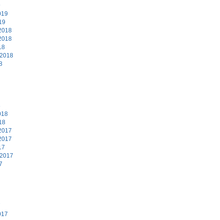
9
019
19
2018
2018
18
 2018
8
8
018
18
2017
2017
17
 2017
7
7
017