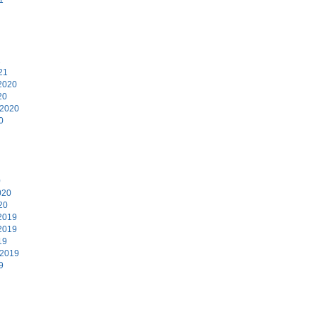
1
21
2020
20
 2020
0
0
020
20
2019
2019
19
 2019
9