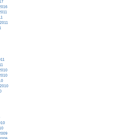
17
2016
2011
11
 2011
1
011
11
2010
2010
10
 2010
0
0
010
10
2009
2009