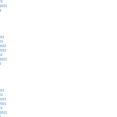
23
 2023
3
3
023
23
2022
2022
22
 2022
2
2
022
22
2021
2021
21
 2021
1