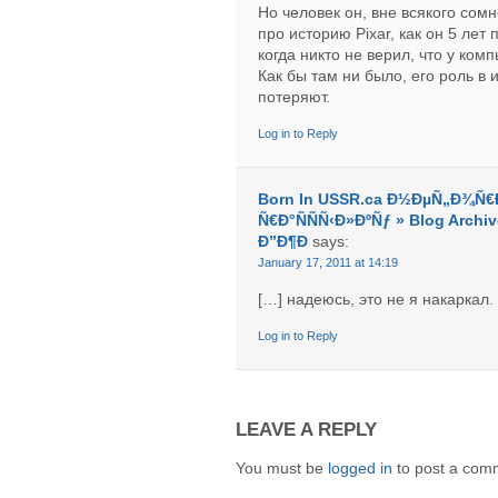
Но человек он, вне всякого сом
про историю Pixar, как он 5 лет
когда никто не верил, что у ко
Как бы там ни было, его роль в 
потеряют.
Log in to Reply
Born In USSR.ca Ð½ÐµÑ„Ð¾Ñ€
Ñ€Ð°ÑÑÑ‹Ð»ÐºÑƒ » Blog Arc
Ð”Ð¶Ð
says:
January 17, 2011 at 14:19
[…] надеюсь, это не я накаркал
Log in to Reply
LEAVE A REPLY
You must be
logged in
to post a com