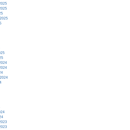
2025
2025
25
 2025
5
5
025
25
2024
2024
24
 2024
4
4
024
24
2023
2023