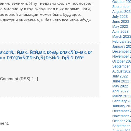
October 20
нения, великий. Я тут недавно фильм посмотрел,
September
 по миллиону в год вкладывал в их первые шаги,
August 202
мпьютерной анимации может быть будущее.
July 2023
индустрии уникальна, и без него все что-нибудь
June 2023
May 2023
April 2023
March 202
February 2
January 20
December 
Ð¼Ð°Ñ‚: Ñ‚Ð¾, Ñ‡Ñ‚Ð¾ Ð½Ðµ Ð²Ð¾ÑˆÐ»Ð¾ Ð²
November 
hive » Ð‘Ð¾Ð»ÑŒÐ½Ð¸Ñ‡Ð½Ñ‹Ð¹ Ð¡Ñ‚Ð¸Ð²Ð°
October 20
September
August 202
July 2022
. Comment (RSS) […]
June 2022
May 2022
April 2022
March 202
February 2
January 20
December 
November 
October 20
ment.
September
August 202