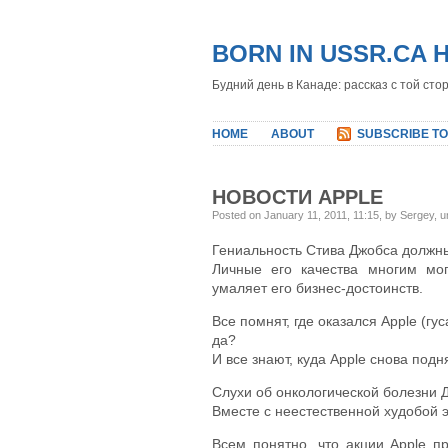
BORN IN USSR.CA 
Будний день в Канаде: рассказ с той сто
HOME
ABOUT
SUBSCRIBE TO
НОВОСТИ APPLE
Posted on January 11, 2011, 11:15, by Sergey, 
Гениальность Стива Джобса должны
Личные его качества многим мог
умаляет его бизнес-достоинств.
Все помнят, где оказался Apple (гу
да?
И все знают, куда Apple снова подн
Слухи об онкологической болезни 
Вместе с неестественной худобой 
Всем понятно, что акции Apple пр