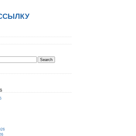
АССЫЛКУ
S
6
6
026
26