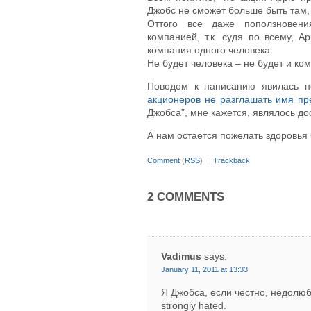
Джобс не сможет больше быть там, 
Оттого все даже поползновени
компанией, т.к. судя по всему, Ap
компания одного человека.
Не будет человека – не будет и ко
Поводом к написанию явилась н
акционеров не разглашать имя п
Джобса”, мне кажется, являлось д
А нам остаётся пожелать здоровья
Comment
(
RSS
) |
Trackback
2 COMMENTS
Vadimus
says:
January 11, 2011 at 13:33
Я Джобса, если честно, недолю
strongly hated.