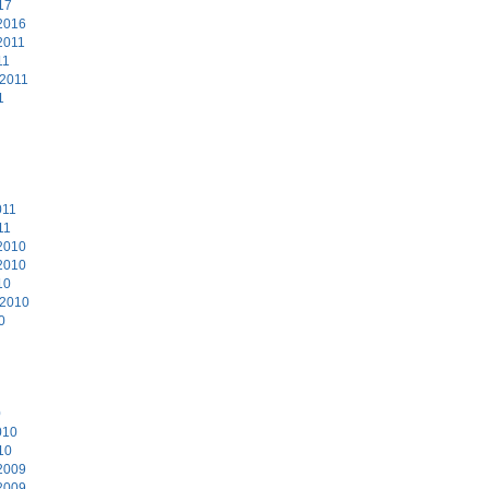
17
2016
2011
11
 2011
1
011
11
2010
2010
10
 2010
0
0
010
10
2009
2009