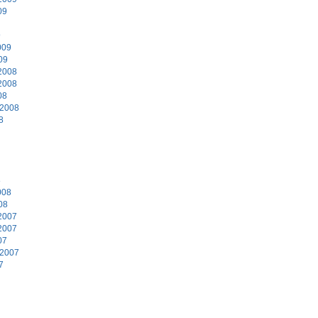
09
9
009
09
2008
2008
08
 2008
8
8
008
08
2007
2007
07
 2007
7