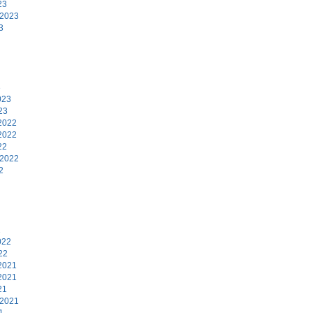
23
 2023
3
3
023
23
2022
2022
22
 2022
2
2
022
22
2021
2021
21
 2021
1