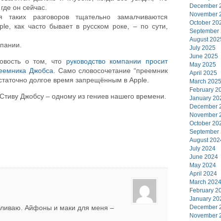
December 
где он сейчас.
November 
я таких разговоров тщательно замалчиваются
October 20
ple, как часто бывает в русском роке, – по сути,
September
August 202
мпании.
July 2025
June 2025
овость о том, что
руководство компании просит
May 2025
реемника Джобса
. Само словосочетание “преемник
April 2025
остаточно долгое время запрещённым в Apple.
March 202
February 2
 Стиву Джобсу – одному из гениев нашего времени.
January 20
December 
November 
October 20
September
August 202
July 2024
June 2024
May 2024
April 2024
March 202
February 2
January 20
бливаю. Айфоны и маки для меня –
December 
November 