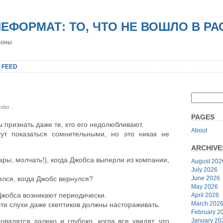
НЕФОРМАТ: ТО, ЧТО НЕ ВОШЛО В Р
роны
 FEED
under
.
PAGES
 признать даже те, кто его недолюбливают.
About
ут показаться сомнительными, но это никак не
ARCHIVE
сары, молчать!), когда Джобса выперли из компании,
August 202
July 2026
June 2026
ялся, когда Джобс вернулся?
May 2026
Джобса возникают периодически.
April 2026
March 202
эти слухи даже скептиков должны настораживать.
February 2
January 20
овалятся далеко и глубоко, когда все увидят, что