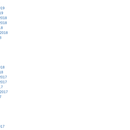
9
019
19
2018
2018
18
 2018
8
8
018
18
2017
2017
17
 2017
7
7
017