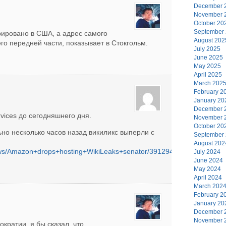
December 
November 
October 20
September
трировано в США, а адрес самого
August 202
его передней части, показывает в Стокгольм.
July 2025
June 2025
May 2025
April 2025
March 202
February 2
January 20
December 
vices до сегодняшнего дня.
November 
October 20
но несколько часов назад викиликс выперли с
September
August 202
ws/Amazon+drops+hosting+WikiLeaks+senator/3912949/story.html
July 2024
June 2024
May 2024
April 2024
March 202
February 2
January 20
December 
November 
кратии, я бы сказал, что