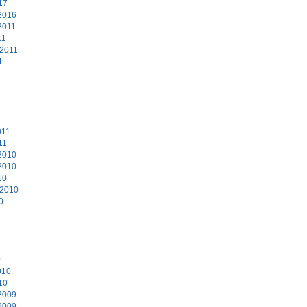
17
2016
2011
11
 2011
1
011
11
2010
2010
10
 2010
0
0
010
10
2009
2009