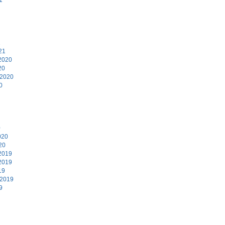
1
21
2020
20
 2020
0
0
020
20
2019
2019
19
 2019
9