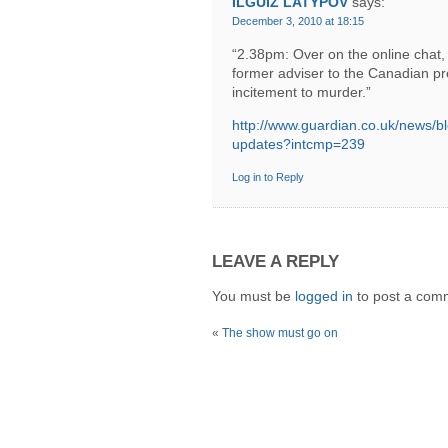
ILGUIZ LATYPOV
says:
December 3, 2010 at 18:15
“2.38pm: Over on the online chat
former adviser to the Canadian p
incitement to murder.”
http://www.guardian.co.uk/news/b
updates?intcmp=239
Log in to Reply
LEAVE A REPLY
You must be
logged in
to post a com
«
The show must go on