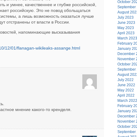
October 20
ть и умнее, качественнее и глубже российской,
September
инает российскую. Это не повод обольщаться
August 202
истемы, а лишь возможность оказаться лучше
July 2023
ут отстранены от власти в России.
June 2023
May 2023
 новостей, напоминающие высказывания
April 2023
March 202
February 2
2010/12/01/flanagan-wikileaks-assange.html
January 20
December 
November 
October 20
September
August 202
July 2022
June 2022
May 2022
April 2022
March 202
сь.
February 2
частное мнение какого-то кренделя.
January 20
December 
November 
October 20
September
August 202