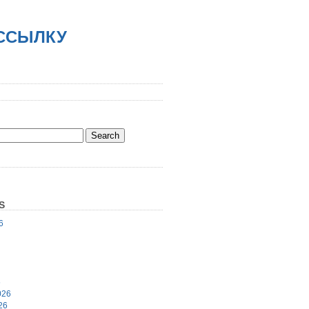
АССЫЛКУ
S
6
6
026
26