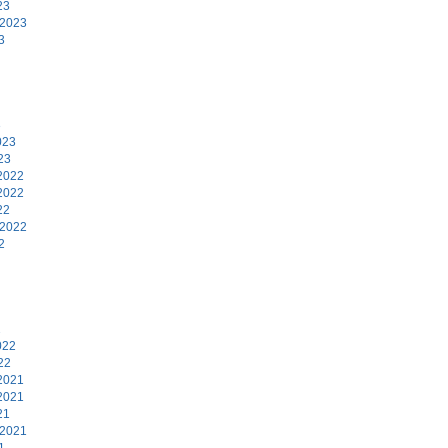
23
 2023
3
3
023
23
2022
2022
22
 2022
2
2
022
22
2021
2021
21
 2021
1