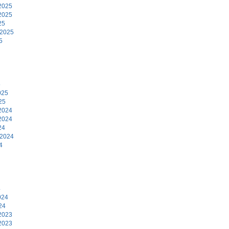
2025
2025
25
 2025
5
5
025
25
2024
2024
24
 2024
4
4
024
24
2023
2023