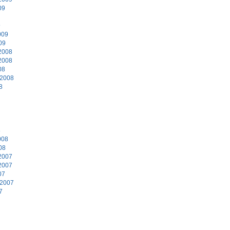
09
9
009
09
2008
2008
08
 2008
8
8
008
08
2007
2007
07
 2007
7