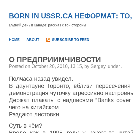
BORN IN USSR.CA НЕФОРМАТ: ТО
Будний день в Канаде: рассказ с той стороны
HOME
ABOUT
SUBSCRIBE TO FEED
О ПРЕДПРИИМЧИВОСТИ
Posted on October 20, 2010, 13:15, by Sergey, under
.
Полчаса назад увидел.
В даунтауне Торонто, вблизи пересечения 
демонстрация чуточку агрессивно настроены
Держат плакаты с надписями “Banks cover
чего на китайском.
Раздают листовки.
Суть в чём?
Вроде как в 1998 году у какого-то кита