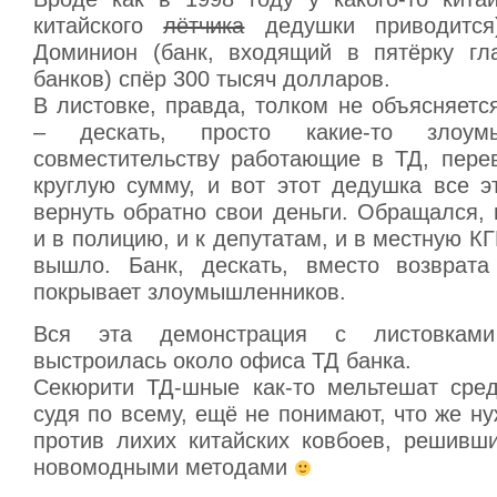
китайского
лётчика
дедушки приводится
Доминион (банк, входящий в пятёрку гл
банков) спёр 300 тысяч долларов.
В листовке, правда, толком не объясняетс
– дескать, просто какие-то злоум
совместительству работающие в ТД, перев
круглую сумму, и вот этот дедушка все э
вернуть обратно свои деньги. Обращался, 
и в полицию, и к депутатам, и в местную КГ
вышло. Банк, дескать, вместо возврата
покрывает злоумышленников.
Вся эта демонстрация с листовкам
выстроилась около офиса ТД банка.
Секюрити ТД-шные как-то мельтешат сред
судя по всему, ещё не понимают, что же н
против лихих китайских ковбоев, решивши
новомодными методами