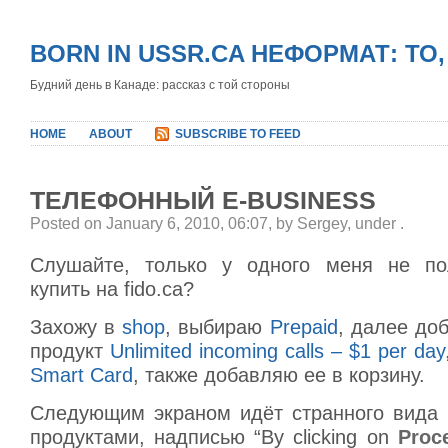
BORN IN USSR.CA НЕФОРМАТ: ТО
Будний день в Канаде: рассказ с той стороны
HOME
ABOUT
SUBSCRIBE TO FEED
ТЕЛЕФОННЫЙ E-BUSINESS
Posted on January 6, 2010, 06:07, by Sergey, under
.
Слушайте, только у одного меня не пол
купить на fido.ca?
Захожу в
shop
, выбираю
Prepaid
, далее до
продукт
Unlimited incoming calls – $1 per day
Smart Card
, также добавляю ее в корзину.
Следующим экраном идёт странного вида 
продуктами, надписью “By clicking on
Proc