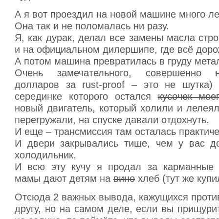
А я вот проездил на новой машине много ле
Она так и не поломалась ни разу.
Я, как дурак, делал все замены масла стро
и на официальном дилершипе, где всё доро
А потом машина превратилась в груду мета
Очень замечательного, совершенно н
долларов за rust-proof – это не шутка)
серединке которого остался
кусочек мое
новый двигатель, который холили и лелея
перегружали, на спуске давали отдохнуть.
И еще – трансмиссия там осталась практиче
И двери закрывались тише, чем у вас д
холодильник.
И всю эту кучу я продал за карманные 
мамы дают детям на
вино
хлеб (тут же куп
Отсюда 2 важных вывода, кажущихся проти
другу, но на самом деле, если вы прищури