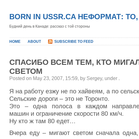
BORN IN USSR.CA НЕФОРМАТ: ТО
Будний день в Канаде: рассказ с той стороны
HOME
ABOUT
SUBSCRIBE TO FEED
СПАСИБО ВСЕМ ТЕМ, КТО МИГА
СВЕТОМ
Posted on May 23, 2007, 15:59, by Sergey, under
.
Я на работу езжу не по хайвеям, а по сельс
Сельские дороги – это не Торонто.
Это – одна полоса в каждом направлен
машин и ограничение скорости 80 км/ч.
Ну кто ж там 80 едет…
Вчера еду – мигают светом сначала одна,