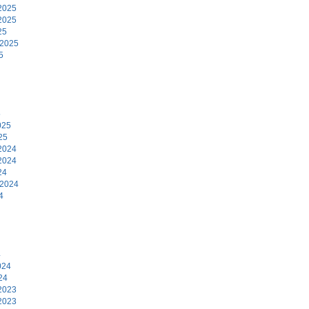
2025
2025
25
 2025
5
5
025
25
2024
2024
24
 2024
4
4
024
24
2023
2023