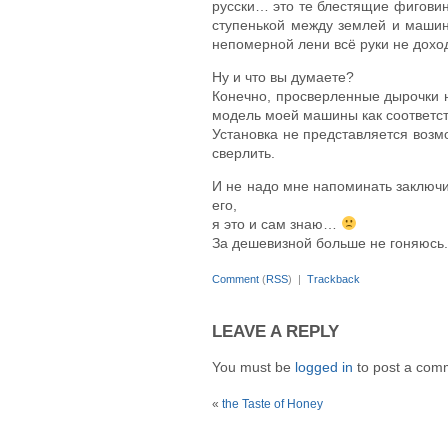
русски… это те блестящие фиговин
ступенькой между землей и машин
непомерной лени всё руки не доход
Ну и что вы думаете?
Конечно, просверленные дырочки н
модель моей машины как соответс
Установка не представляется возмо
сверлить.
И не надо мне напоминать заключи
его,
я это и сам знаю…
За дешевизной больше не гоняюсь.
Comment
(
RSS
) |
Trackback
LEAVE A REPLY
You must be
logged in
to post a com
«
the Taste of Honey