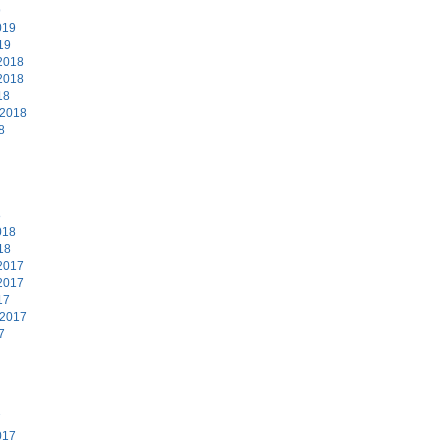
9
019
19
2018
2018
18
 2018
8
8
018
18
2017
2017
17
 2017
7
7
017