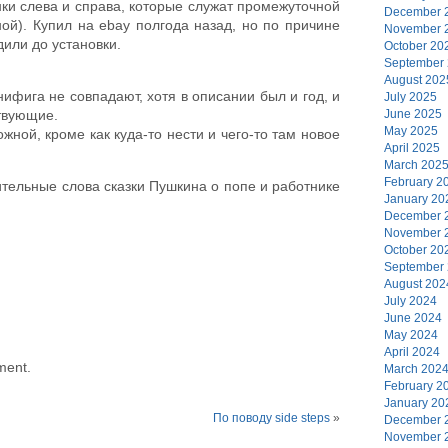
ки слева и справа, которые служат промежуточной
December 
ой). Купил на ebay полгода назад, но по причине
November 
или до установки.
October 20
September
August 202
ифига не совпадают, хотя в описании был и год, и
July 2025
June 2025
твующие.
May 2025
жной, кроме как куда-то нести и чего-то там новое
April 2025
March 202
February 2
тельные слова сказки Пушкина о попе и работнике
January 20
December 
November 
October 20
September
August 202
July 2024
June 2024
May 2024
April 2024
ment.
March 202
February 2
January 20
По поводу side steps
»
December 
November 