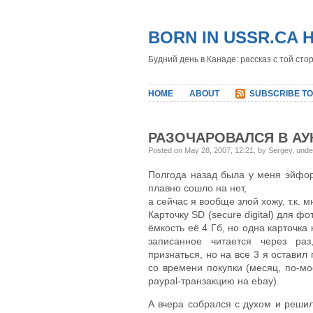
BORN IN USSR.CA 
Будний день в Канаде: рассказ с той сто
HOME
ABOUT
SUBSCRIBE TO
РАЗОЧАРОВАЛСЯ В АУ
Posted on May 28, 2007, 12:21, by Sergey, und
Полгода назад была у меня эйфори
плавно сошло на нет,
а сейчас я вообще злой хожу, т.к. 
Карточку SD (secure digital) для ф
ёмкость её 4 Гб, но одна карточка
записанное читается через раз
признаться, но на все 3 я остав
со времени покупки (месяц, по-мое
paypal-транзакцию на ebay).
А вчера собрался с духом и решил 