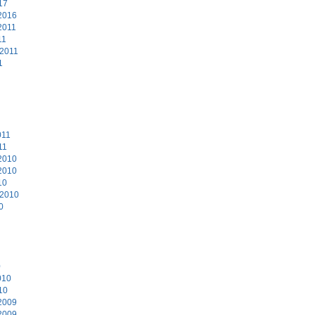
17
2016
2011
11
 2011
1
011
11
2010
2010
10
 2010
0
0
010
10
2009
2009