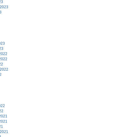
23
 2023
3
3
023
23
2022
2022
22
 2022
2
2
022
22
2021
2021
21
 2021
1