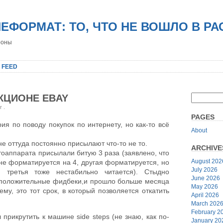
НЕФОРМАТ: ТО, ЧТО НЕ ВОШЛО В Р
роны
 FEED
КЦИОНЕ EBAY
er
.
PAGES
я по поводу покупок по интернету, но как-то всё
About
мне оттуда постоянно присылают что-то не то.
ARCHIVE
отоаппарата присылали битую 3 раза (заявлено, что
August 202
 не форматируется на 4, другая форматируется, но
July 2026
, третья тоже нестабильно читается). Стыдно
June 2026
ил положительные фидбеки,и прошло больше месяца
May 2026
му, это тот срок, в который позволяется откатить
April 2026
March 202
February 2
прикрутить к машине side steps (не знаю, как по-
January 20