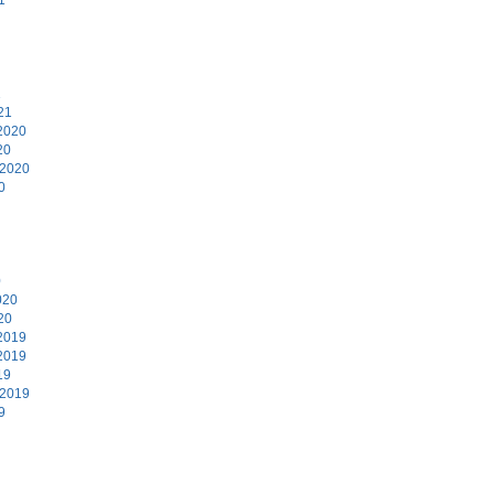
1
21
2020
20
 2020
0
0
020
20
2019
2019
19
 2019
9