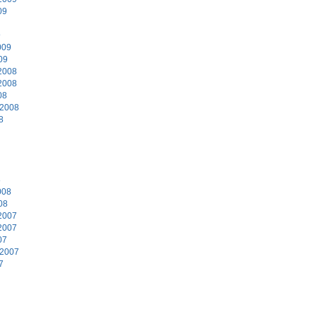
09
9
009
09
2008
2008
08
 2008
8
8
008
08
2007
2007
07
 2007
7