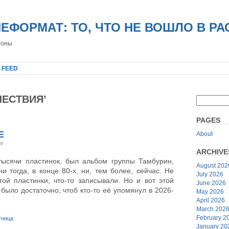
НЕФОРМАТ: ТО, ЧТО НЕ ВОШЛО В Р
роны
 FEED
ШЕСТВИЯ’
PAGES
Е
About
er
.
ARCHIVE
тысячи пластинок, был альбом группы Тамбурин,
August 202
и тогда, в конце 80-х, ни, тем более, сейчас. Не
July 2026
той пластинки, что-то записывали. Но и вот этой
June 2026
 было достаточно, чтоб кто-то её упомянул в 2026-
May 2026
April 2026
March 202
February 2
тница
January 20