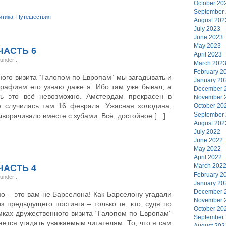
October 20
September
итика
,
Путешествия
August 202
July 2023
June 2023
May 2023
ЧАСТЬ 6
April 2023
, under
.
March 202
February 2
ого визита “Галопом по Европам” мы загадывать и
January 20
ографиям его узнаю даже я. Ибо там уже бывал, а
December 
ть это всё невозможно. Амстердам прекрасен в
November 
я случилась там 16 февраля. Ужасная холодина,
October 20
September
ворачивало вместе с зубами. Всё, достойное […]
August 202
July 2022
June 2022
May 2022
April 2022
March 202
ЧАСТЬ 4
February 2
, under
.
January 20
December 
мо – это вам не Барселона! Как Барселону угадали
November 
з предыдущего постинга – только те, кто, судя по
October 20
ках дружественного визита “Галопом по Европам”
September
ается угадать уважаемым читателям. То, что я сам
August 202