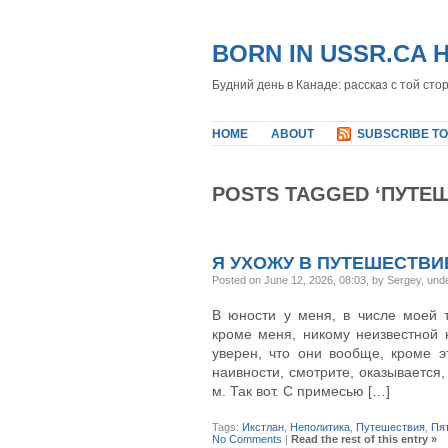
BORN IN USSR.CA 
Будний день в Канаде: рассказ с той сто
HOME
ABOUT
SUBSCRIBE TO
POSTS TAGGED ‘ПУТЕ
Я УХОЖУ В ПУТЕШЕСТВИ
Posted on June 12, 2026, 08:03, by Sergey, und
В юности у меня, в числе моей 
кроме меня, никому неизвестной н
уверен, что они вообще, кроме э
наивности, смотрите, оказывается,
м. Так вот. С примесью […]
Tags:
Икстлан
,
Неполитика
,
Путешествия
,
Пя
No Comments
|
Read the rest of this entry »