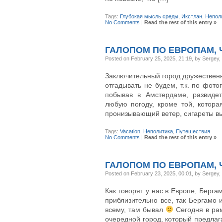
Tags:
Глубокая мысль среды
,
Икстлан
,
Непол
No Comments
|
Read the rest of this entry »
ГАЛОПОМ ПО ЕВРОПАМ, 
Posted on February 25, 2025, 21:19, by Sergey
Заключительный город дружественн
отгадывать не будем, т.к. по фот
побывав в Амстердаме, развиде
любую погоду, кроме той, котора
пронизывающий ветер, сигареты вы
Tags:
Vacation
,
Неполитика
,
Путешествия
No Comments
|
Read the rest of this entry »
ГАЛОПОМ ПО ЕВРОПАМ, 
Posted on February 23, 2025, 00:01, by Sergey
Как говорят у нас в Европе, Берга
приблизительно все, так Бергамо и
всему, там бывал
Сегодня в рам
очередной город, который предлаг