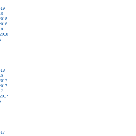
9
019
19
2018
2018
18
 2018
8
8
018
18
2017
2017
17
 2017
7
7
017