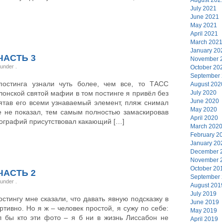
July 2021
June 2021
May 2021
April 2021
March 202
January 20
ЧАСТЬ 3
November 
, under
.
October 20
September
постинга узнали чуть более, чем все, то ТАСС
August 202
лонской святой мафии в том постинге я привёл без
July 2020
June 2020
рятав его всеми узнаваемый элемент, пляж снимал
May 2020
 не показал, тем самым полностью замаскировав
April 2020
отографий присутствовал какающий […]
March 202
February 2
January 20
December 
November 
October 20
ЧАСТЬ 2
September
, under
.
August 201
July 2019
тингу мне сказали, что давать явную подсказку в
June 2019
тивно. Но я ж – человек простой, я сужу по себе:
May 2019
 бы кто эти фото – я б ни в жизнь Лиссабон не
April 2019