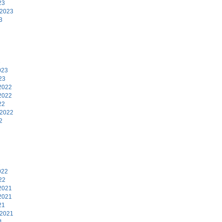
23
 2023
3
3
023
23
2022
2022
22
 2022
2
2
022
22
2021
2021
21
 2021
1