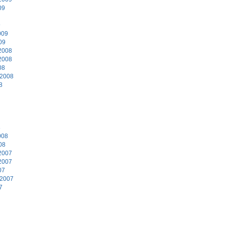
09
9
009
09
2008
2008
08
 2008
8
8
008
08
2007
2007
07
 2007
7