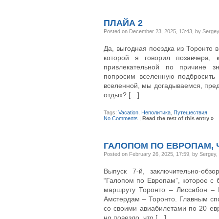
ПЛАЙА 2
Posted on December 23, 2025, 13:43, by Serge
Да, выгодная поездка из Торонто 
которой я говорил позавчера, 
привлекательной по причине зн
попросим вселенную подбросить н
вселенной, мы догадываемся, пред
отдых? […]
Tags:
Vacation
,
Неполитика
,
Путешествия
No Comments
|
Read the rest of this entry »
ГАЛОПОМ ПО ЕВРОПАМ, 
Posted on February 26, 2025, 17:59, by Sergey
Выпуск 7-й, заключительно-обз
“Галопом по Европам”, которое с
маршруту Торонто – Лиссабон –
Амстердам – Торонто. Главным сп
со своими авиабилетами по 20 ев
но повезло, что […]