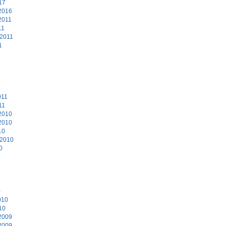
17
2016
2011
11
 2011
1
011
11
2010
2010
10
 2010
0
0
010
10
2009
2009