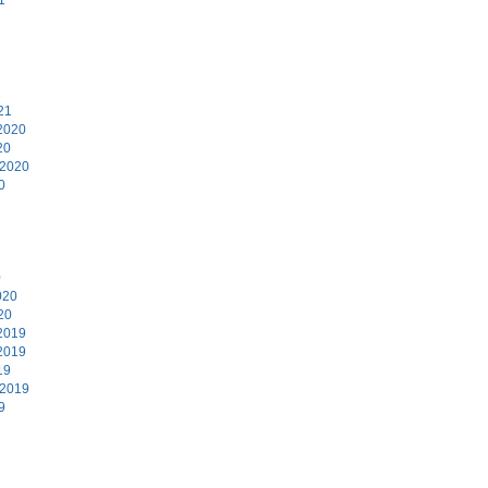
1
21
2020
20
 2020
0
0
020
20
2019
2019
19
 2019
9