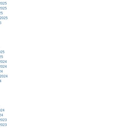
2025
2025
25
 2025
5
5
025
25
2024
2024
24
 2024
4
4
024
24
2023
2023