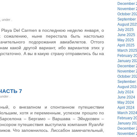
December 
November 
October 20
September
y, under
.
August 202
July 2025
в Playa Del Carmen в последнюю неделю января, о
June 2025
к сожалению, ныне перестала быть настолько
May 2025
ачительного подорожания авиабилетов. Оттого
April 2025
ам какой другой вариант, ибо вариантов этих у
March 202
остаточно. А вы в какую страну отправились бы на
February 2
January 20
December 
November 
October 20
September
August 202
ЧАСТЬ 7
July 2024
, under
.
June 2024
May 2024
орный, о внезапном и спонтанном путешествии
April 2024
 большим, хотя и переменным, успехом прошло по
March 202
February 2
 Барселона – Бергамо – Варшава – Эйндховен –
January 20
онсором путешествия выступила компания RyanAir
December 
риков. Что запомнилось. Лиссабон замечательный,
November 