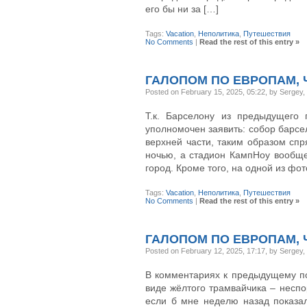
его бы ни за […]
Tags:
Vacation
,
Неполитика
,
Путешествия
No Comments
|
Read the rest of this entry »
ГАЛОПОМ ПО ЕВРОПАМ, 
Posted on February 15, 2025, 05:22, by Sergey
Т.к. Барселону из предыдущего 
уполномочен заявить: собор барсе
верхней части, таким образом сп
ночью, а стадион КампНоу вообще
город. Кроме того, на одной из ф
Tags:
Vacation
,
Неполитика
,
Путешествия
No Comments
|
Read the rest of this entry »
ГАЛОПОМ ПО ЕВРОПАМ, 
Posted on February 12, 2025, 17:17, by Sergey
В комментариях к предыдущему пос
виде жёлтого трамвайчика – неспор
если б мне неделю назад показал