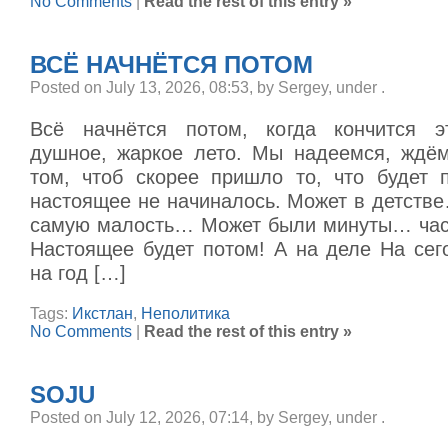
No Comments
|
Read the rest of this entry »
ВСЁ НАЧНЁТСЯ ПОТОМ
Posted on July 13, 2026, 08:53, by Sergey, under
.
Всё начнётся потом, когда кончится эт
душное, жаркое лето. Мы надеемся, ждё
том, чтоб скорее пришло то, что будет п
настоящее не начиналось. Может в детств
самую малость… Может были минуты… ча
Настоящее будет потом! А на деле На сег
на год […]
Tags:
Икстлан
,
Неполитика
No Comments
|
Read the rest of this entry »
SOJU
Posted on July 12, 2026, 07:14, by Sergey, under
.