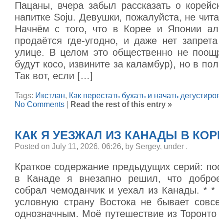
Пацаны, вчера забыл рассказать о корейс
напитке Soju. Девушки, пожалуйста, не чита
Начнём с того, что в Корее и Японии ал
продаётся где-угодно, и даже нет запрет
улице. В целом это общественно не поощр
будут косо, извините за каламбур), но в по
Так вот, если […]
Tags:
Икстлан
,
Как перестать бухать и начать дегустиро
No Comments
|
Read the rest of this entry »
КАК Я УЕЗЖАЛ ИЗ КАНАДЫ В КО
Posted on July 11, 2026, 06:26, by Sergey, under
.
Краткое содержание предыдущих серий: по
в Канаде я внезапно решил, что доброе
собрал чемоданчик и уехал из Канады. * *
условную страну Востока не бывает сов
однозначным. Моё путешествие из Торонто