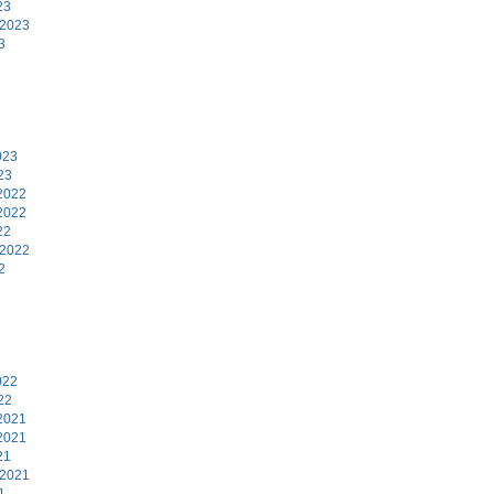
23
 2023
3
3
023
23
2022
2022
22
 2022
2
2
022
22
2021
2021
21
 2021
1