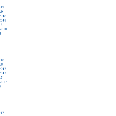
9
019
19
2018
2018
18
 2018
8
8
018
18
2017
2017
17
 2017
7
7
017