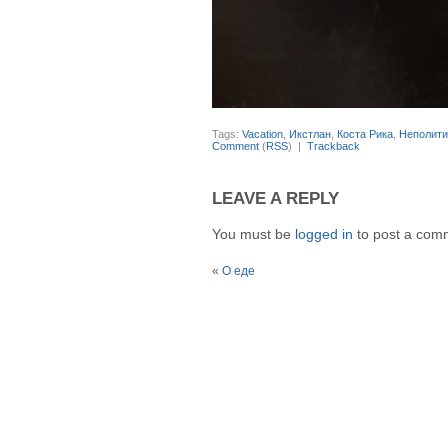
Tags:
Vacation
,
Икстлан
,
Коста Рика
,
Неполити
Comment
(
RSS
) |
Trackback
LEAVE A REPLY
You must be
logged in
to post a com
«
О еде