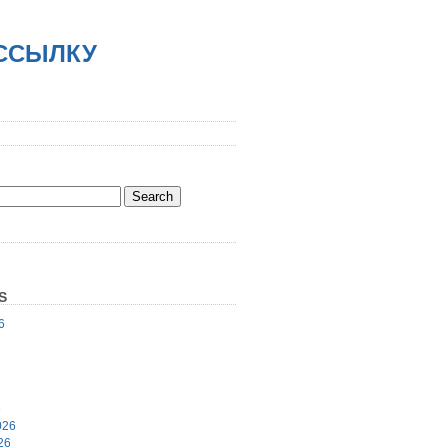
АССЫЛКУ
S
6
6
026
26