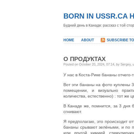
BORN IN USSR.CA 
Будний день в Канаде: рассказ с той сто
HOME
ABOUT
SUBSCRIBE TO
О ПРОДУКТАХ
Posted on October 20, 2024, 07:14, by Sergey,
У нас в Коста-Рике бананы отчего-
Вот эти бананы на фото куплены 3 
помещении, и визуально практ
количества, естественно) : тот же ц
В Канаде же, помнится, за 3 дня 
сгнивают.
Я предполагаю, это происходит от
бананы срывают зелёными, и по п
или другой химией, стимулиру