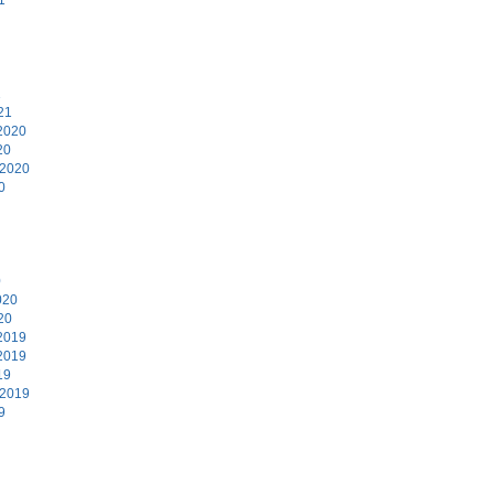
1
21
2020
20
 2020
0
0
020
20
2019
2019
19
 2019
9