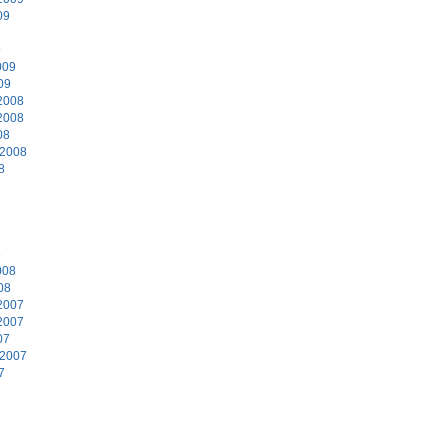
09
9
009
09
2008
2008
08
 2008
8
8
008
08
2007
2007
07
 2007
7