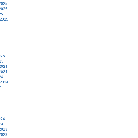
2025
2025
25
 2025
5
5
025
25
2024
2024
24
 2024
4
4
024
24
2023
2023