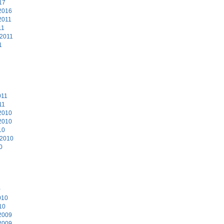
17
2016
2011
11
 2011
1
011
11
2010
2010
10
 2010
0
0
010
10
2009
2009