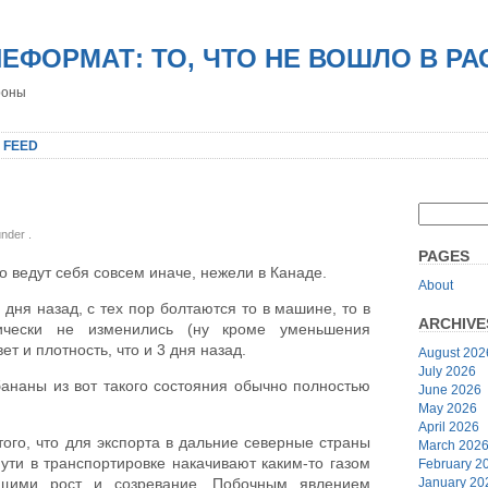
НЕФОРМАТ: ТО, ЧТО НЕ ВОШЛО В Р
роны
 FEED
 under
.
PAGES
то ведут себя совсем иначе, нежели в Канаде.
About
дня назад, с тех пор болтаются то в машине, то в
ARCHIVE
ически не изменились (ну кроме уменьшения
вет и плотность, что и 3 дня назад.
August 202
July 2026
бананы из вот такого состояния обычно полностью
June 2026
May 2026
April 2026
того, что для экспорта в дальние северные страны
March 202
ути в транспортировке накачивают каким-то газом
February 2
January 20
ющими рост и созревание. Побочным явлением