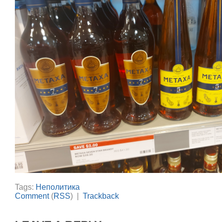
Tags:
Неполитика
Comment
(
RSS
) |
Trackback