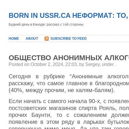
BORN IN USSR.CA НЕФОРМАТ: ТО
Будний день в Канаде: рассказ с той стороны
HOME
ABOUT
SUBSCRIBE TO FEED
ОБЩЕСТВО АНОНИМНЫХ АЛКОГ
Posted on October 2, 2024, 22:03, by Sergey, under
.
Сегодня в рубрике “Анонимные алкогол
расскажу, что самое главное в благородно
(40%, между прочим, не халям-балям).
Если начать с самого начала 90-х, с появле
постсоветских магазинов спирта Рояль, пол
прочих Баунти, то с сожалением должен
появление в этом ряду в ларьках бутыло
совершенно мимо меня. Да что там говор