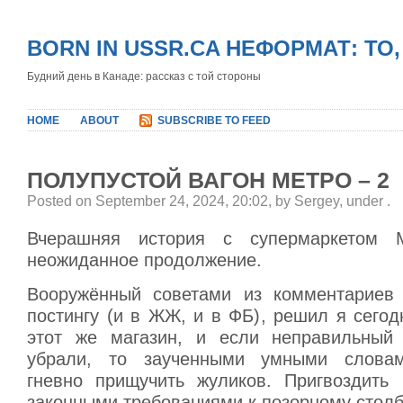
BORN IN USSR.CA НЕФОРМАТ: ТО
Будний день в Канаде: рассказ с той стороны
HOME
ABOUT
SUBSCRIBE TO FEED
ПОЛУПУСТОЙ ВАГОН МЕТРО – 2
Posted on September 24, 2024, 20:02, by Sergey, under
.
Вчерашняя история с супермаркетом 
неожиданное продолжение.
Вооружённый советами из комментариев
постингу (и в ЖЖ, и в ФБ), решил я сегод
этот же магазин, и если неправильный
убрали, то заученными умными слова
гневно прищучить жуликов. Пригвоздить и
законными требованиями к позорному столб